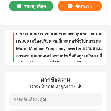
ราคาถูกที่สุด
ติดต่อเรา
พลังงานเวกเตอร์ ความถี่ Inverter VFD ความถี่ Drive V / F การควบคุม 200-240V 1PH / 3PH ความแรงดันเข้าสั่นต่ํา
อินเวอร์เตอร์ความถี่เวกเตอร์ 500kW สําหรับการใช้งานในพื้นที่สูง 0-300Hz
เกี่ยวกับเรา
เครื่องแปลงความถี่ Inverter Vector AC มอเตอร์ไดรฟ์ 0.4kW-500kW พลังงาน ระยะเวลาเริ่มต้น ทอร์ค ความเร็วปรับ
0.4kW-500kW Vector Frequency Inverter Control ด้วย 1Hz 150% ทอร์คเริ่มต้น การทํางานความสูง 1000m
ทัวร์โรงงาน
HV300 เครื่องปรับความถี่เวกเตอร์ทั่วไปหลายฟังก์ชัน VFD เครื่องขับความถี่แปร
Motor Modbus Frequency Inverter ความสามารถในการสื่อสารที่หลากหลาย
การควบคุมคุณภาพ
การควบคุมเวกเตอร์ ความน่าเชื่อถือสูง เครื่องเปลี่ยนความถี่ของพลังงานเวกเตอร์ สําหรับการใช้งานอุตสาหกรรม
เครื่องเปลี่ยนความถี่ที่ได้รับการอนุมัติจากเวกเตอร์ อินเตอร์เฟกชัน RS485
ติดต่อเรา
COENG เครื่องแปลงความถี่เวกเตอร์ 1PH 3PH 200V 240V 3PH 380V 480V
0.4kW-500kW ระบบควบคุม PID ที่ติดตั้ง สําหรับอุณหภูมิการทํางาน -20C- 40C
ข่าว
ฝากข้อความ
ทอร์คการเริ่มต้น 1Hz OLVC เวคเตอร์ความถี่ Inverter RJ45 อินเตอร์เฟซการสื่อสาร
เราจะโทรกลับหาคุณเร็ว ๆ นี้!
เครื่องขับเคลื่อนอินเวอร์เตอร์ความถี่ เป้าหมายทั่วไปสําหรับ 3PH ความแรงดันเข้า Uin 380V 480V
ขอทุน
อินเวอร์เตอร์ความถี่เวกเตอร์อุตสาหกรรม 1.5kw 2.2kw 30kw 50Hz 60Hz อินเตอร์เฟซที่สะดวกต่อผู้ใช้
การควบคุมเวกเตอร์ VFD อินเวอร์เตอร์ความถี่ 200V-240V การกําหนดความเร็วมอเตอร์ซินโครน
ไดรฟ์ความถี่ตัวแปร VFD
VFD Precision V/F OLVC CLVC VFD Inverter ความถี่ที่มีระยะการควบคุมความเร็วกว้าง