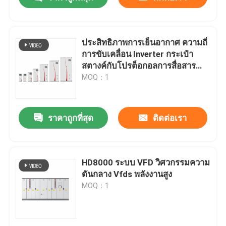
ประสิทธิภาพการเย็นอากาศ ความถี่
การขับเคลื่อน Inverter กระเป๋า
สตางค์กับโปรต็อกอลการสื่อสาร
Modbus RTU
MOQ：1
ราคาถูกที่สุด
ติดต่อเรา
บ้าน
HD8000 ระบบ VFD วิศวกรรมความ
ดันกลาง Vfds พลังงานสูง
MOQ：1
สินค้า
วิดีโอ