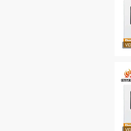
VI
VI