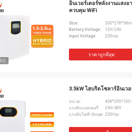
อินเวอร์เตอร์พลังงานแสง
ควบคุม WiFi
เดวิด "บิ๊ก ดี" โควาลสกี
เอมิลี่ ไว
Size:
330*278*98
ซื้อ PLC และ HMI หลายชุดของเราได้รับ
เราต้องการมอเตอร์แกนหม
Battery Voltage:
12V/24V
นินการอย่างถูกต้องและจัดส่งด้วย
สภาพแวดล้อมการทดสอบที
Input Voltage:
230vac
ดเร็วอย่างน่าประหลาดใจ นับตั้งแต่
หน่วยที่เราซื้อมาทำงานเ
งแล้ว การสื่อสารของระบบควบคุมของ
แรงบิดได้อย่างสม่ำเสมอ 
วามเสถียรมากขึ้น เราประทับใจกับการ
แบรนด์ดังที่เราเคยใช้ ใน
ราคาถูกที่สุด
ละการทำงานที่แข็งแกร่งของส่วน
เหมาะอย่างยิ่งสำหรับกา
DEO
หล่านี้ เป็นประสบการณ์ที่ไม่ยุ่งยาก
3.5kW ไฮบริดโซลาร์อินเวอ
ขนาด:
438*295*105 
แรงดันแบตเตอรี่:
24V/48V
แรงดันไฟฟ้าอินพุต:
230Vac