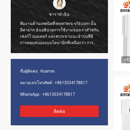
ซาราห์ เฉิน
ทีมงานด้านเทคนิคที่ inverters-vfd.com นั้น
คำสั่ง
มีค่ามาก ฉันอธิบายการใช้งานของเราสำหรับ
การดำเ
เซอร์โวมอเตอร์ และพวกเขาแนะนำรุ่นที่มี
ความรว
การตอบสนองแบบไดนามิกที่เหนือกว่า การ
ติดตั้
ติดตั้งเป็นไปอย่างราบรื่น และความแม่นยำได้
เรามีค
ปรับปรุงเวลาการทำงานของเรา คำแนะนำ
ขนส่งแ
VI
จากผู้เชี่ยวชาญและผลิตภัณฑ์ที่มี
ประกอบเ
ประสิทธิภาพสูง!
เลย
ชื่อผู้ติดต่อ :
Huamei
หมายเลขโทรศัพท์ :
+8613534178817
WhatsApp :
+8613534178817
ติดต่อ