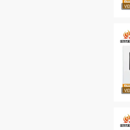
VI
VI