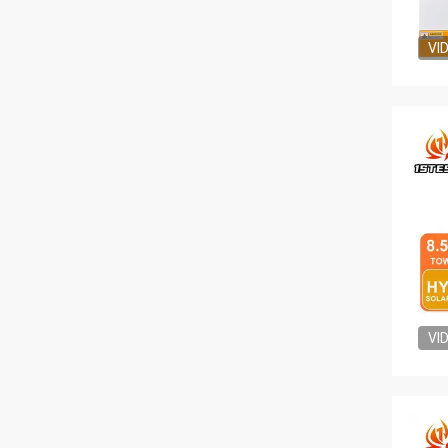
VI
VI