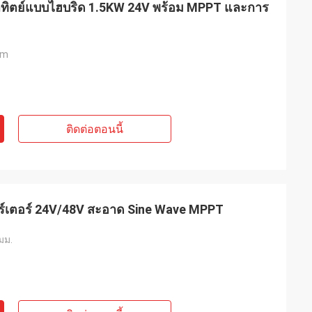
อาทิตย์แบบไฮบริด 1.5KW 24V พร้อม MPPT และการ
ท์
เจค มิลเลอร์
mm
ุนเสียงเบาสำหรับ
เราเสี่ยงสั่งซื้อจาก inverters-vfd.com เพื่อ
่ละเอียดอ่อน
เปลี่ยน VFD ที่สำคัญในสายการผลิตของเรา
งียบสนิทและรักษา
สินค้าไม่เพียงแต่ตรงกับความต้องการอย่าง
คุณภาพเกินกว่า
สมบูรณ์แบบเท่านั้น แต่ยังมีราคาถูกกว่า
ราคาเพียงเศษเสี้ยว
ซัพพลายเออร์รายก่อนของเราอีกด้วย ความ
ติดต่อตอนนี้
รใช้งานเฉพาะทาง
เสถียรของมันช่วยขจัดปัญหาการสะดุดบ่อย
ครั้งของเราได้ คุ้มค่าอย่างยิ่งและเป็น
พันธมิตรที่เชื่อถือได้สำหรับส่วนประกอบ
อุตสาหกรรม
ร์เตอร์ 24V/48V สะอาด Sine Wave MPPT
มม.