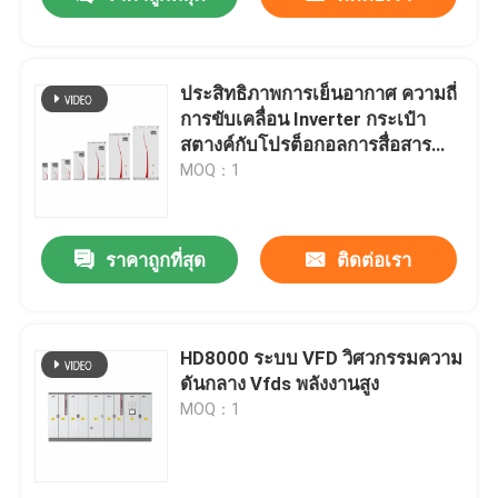
ประสิทธิภาพการเย็นอากาศ ความถี่
การขับเคลื่อน Inverter กระเป๋า
สตางค์กับโปรต็อกอลการสื่อสาร
Modbus RTU
MOQ：1
ราคาถูกที่สุด
ติดต่อเรา
บ้าน
HD8000 ระบบ VFD วิศวกรรมความ
ดันกลาง Vfds พลังงานสูง
MOQ：1
สินค้า
วิดีโอ