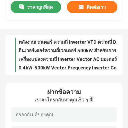
ราคาถูกที่สุด
ติดต่อเรา
พลังงานเวกเตอร์ ความถี่ Inverter VFD ความถี่ Drive V / F การควบคุม 200-240V 1PH / 3PH ความแรงดันเข้าสั่นต่ํา
เกี่ยวกับเรา
อินเวอร์เตอร์ความถี่เวกเตอร์ 500kW สําหรับการใช้งานในพื้นที่สูง 0-300Hz
เครื่องแปลงความถี่ Inverter Vector AC มอเตอร์ไดรฟ์ 0.4kW-500kW พลังงาน ระยะเวลาเริ่มต้น ทอร์ค ความเร็วปรับ
0.4kW-500kW Vector Frequency Inverter Control ด้วย 1Hz 150% ทอร์คเริ่มต้น การทํางานความสูง 1000m
ทัวร์โรงงาน
HV300 เครื่องปรับความถี่เวกเตอร์ทั่วไปหลายฟังก์ชัน VFD เครื่องขับความถี่แปร
Motor Modbus Frequency Inverter ความสามารถในการสื่อสารที่หลากหลาย
การควบคุมคุณภาพ
การควบคุมเวกเตอร์ ความน่าเชื่อถือสูง เครื่องเปลี่ยนความถี่ของพลังงานเวกเตอร์ สําหรับการใช้งานอุตสาหกรรม
เครื่องเปลี่ยนความถี่ที่ได้รับการอนุมัติจากเวกเตอร์ อินเตอร์เฟกชัน RS485
ติดต่อเรา
COENG เครื่องแปลงความถี่เวกเตอร์ 1PH 3PH 200V 240V 3PH 380V 480V
0.4kW-500kW ระบบควบคุม PID ที่ติดตั้ง สําหรับอุณหภูมิการทํางาน -20C- 40C
ข่าว
ฝากข้อความ
ทอร์คการเริ่มต้น 1Hz OLVC เวคเตอร์ความถี่ Inverter RJ45 อินเตอร์เฟซการสื่อสาร
เราจะโทรกลับหาคุณเร็ว ๆ นี้!
เครื่องขับเคลื่อนอินเวอร์เตอร์ความถี่ เป้าหมายทั่วไปสําหรับ 3PH ความแรงดันเข้า Uin 380V 480V
ขอทุน
อินเวอร์เตอร์ความถี่เวกเตอร์อุตสาหกรรม 1.5kw 2.2kw 30kw 50Hz 60Hz อินเตอร์เฟซที่สะดวกต่อผู้ใช้
การควบคุมเวกเตอร์ VFD อินเวอร์เตอร์ความถี่ 200V-240V การกําหนดความเร็วมอเตอร์ซินโครน
ไดรฟ์ความถี่ตัวแปร VFD
VFD Precision V/F OLVC CLVC VFD Inverter ความถี่ที่มีระยะการควบคุมความเร็วกว้าง