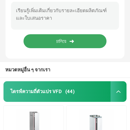
หมวดหมู่อื่น ๆ จากเรา
ไดรฟ์ความถี่ตัวแปร VFD
(44)