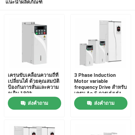
แนะนำผลิตภัณฑ์
เครนขับเคลื่อนความถี่ที่
3 Phase Induction
เปลี่ยนได้ ด้วยคุณสมบัติ
Motor variable
ป้องกันการสั่นและความ
frequency Drive สําหรับ
จุเกิน 180%
เครน Ac S การเร่งเร่ง
บ้าน
โค้ง
ส่งคำถาม
ส่งคำถาม
สินค้า
วิดีโอ