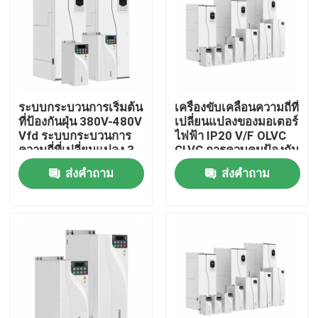
เกี่ยวกับเรา
ทัวร์โรงงาน
ระบบกระบวนการเริ่มต้น
เครื่องขับเคลื่อนความถี่ที่
ที่ป้องกันฝุ่น 380V-480V
เปลี่ยนแปลงของมอเตอร์
การควบคุมคุณภาพ
Vfd ระบบกระบวนการ
ไฟฟ้า IP20 V/F OLVC
ความถี่ที่เปลี่ยนแปลง 3
CLVC การควบคุมป้องกัน
ขั้นตอนสําหรับเครน
เชือกต่อการลด
ส่งคำถาม
ส่งคำถาม
ติดต่อเรา
ข่าว
ขอทุน
ไดรฟ์ความถี่ตัวแปร VFD