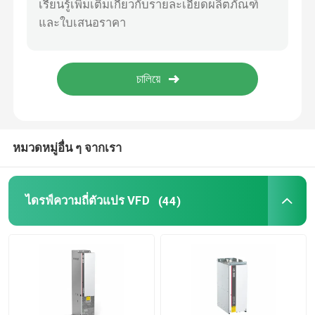
อินเวอร์เตอร์พลังงานแสงอาทิตย์แบบไฮบริด
หมวดหมู่อื่น ๆ จากเรา
ไดรฟ์ความถี่ตัวแปร VFD
(44)