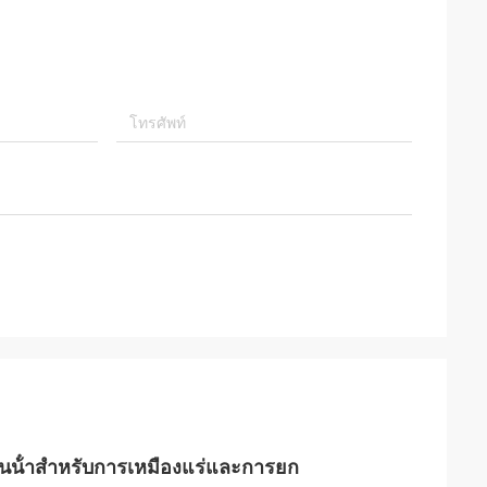
็นน้ําสําหรับการเหมืองแร่และการยก