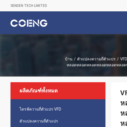
SENDEN TECH LIMITED
บ้าน
/
ตัวแปลงความถี่ตัวแปร
/
VF
หลอดหลอดหลอดหลอดหลอดหลอด
ผลิตภัณฑ์ทั้งหมด
V
ห
ไดรฟ์ความถี่ตัวแปร VFD
ห
ตัวแปลงความถี่ตัวแปร
ห