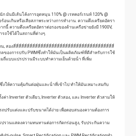
นัก มันมีเส้นโค้งการอุดหนุน 110% @ เรทคอร์เรนท์ 120% @
องร้อนเกินหรือเสียสภาพระหว่างการทํางาน. ความตึงเครียดอัตรา
กนี้ ความตึงเครียดอัตราต่อรองของด้านเครือข่ายยังมี 1900V,
ารถใช้ได้ในสถานที่ต่างๆ.
่สี่สี่สี่สี่สี่สี่สี่สี่สี่สี่สี่สี่สี่สี่สี่สี่สี่สี่สี่สี่สี่สี่สี่สี่สี่สี่สี่สี่
สี่สี่สี่สี่และคุณสมบัติทางกลของการปรับ PWMซึ่งทําให้มันเป็นผลิตภัณฑ์ที่ดีสําหรับการใช้
ถี่แบบแปรปรวนมีระบบทําความเย็นด้วยน้ํา ที่เพิ่ม
งให้ความคุ้มกันต่อฝุ่นและน้ําที่เข้าไป ทําให้มันเหมาะสมกับ
ค่า Inverter ตัวเดียว, Inverter ตัวสอง, และ Inverter ตัวสามให้
ารถปรับแต่งและปรับขนาดได้ง่าย เพื่อตอบสนองความต้องการ
ี่แปรปรวนแสดงความทนทานต่อการกัดกร่อนสูง, รับประกันความ
 Multi-pulse, Smart Rectification และ PWM Rectificationทํา