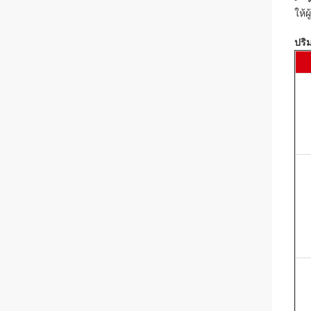
ให้
ปริ