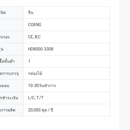
เนิด
จีน
COENG
รับรอง
CE, IEC
่น
HD8000-3308
้อขั้นต่ำ
1
ดการบรรจุ
กล่องไม้
่งมอบ
10-30วันทำการ
ารชำระเงิน
L/C, T/T
การผลิต
20,000 ชุด / ปี