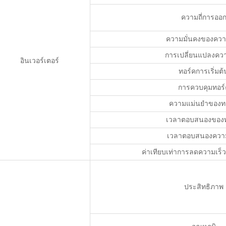
ความถี่การออ
ความมั่นคงของควา
การเปลี่ยนแปลงควา
อินเวอร์เตอร์
ทอร์คการเริ่มต้
การควบคุมทอร์
ความแม่นยําของท
เวลาตอบสนองของท
เวลาตอบสนองความ
ค่าเทียบเท่าการลดความเร
ประสิทธิภาพ