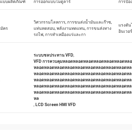
แบบผลิตภัณฑ์
การออกแบบโมดูลาร์
การป้อง
วิศวกรรมโลหการ, การขนส่งน้ำมันและก๊าซ,
แรงดั
มัคร
แท่นทดสอบ, พลังงานทดแทน, การขนส่งทาง
อินเวอร
รถไฟ, การทำเหมืองแร่และกา
ระบบชลประทาน VFD
,
VFD การควบคุมหลอดหลอดหลอดหลอดหลอดหลอดหล
หลอดหลอดหลอดหลอดหลอดหลอดหลอดหลอดหลอดหล
หลอดหลอดหลอดหลอดหลอดหลอดหลอดหลอดหลอดหล
น
หลอดหลอดหลอดหลอดหลอดหลอดหลอดหลอดหลอดหล
หลอดหลอดหลอดหลอดหลอดหลอดหลอดหลอดหลอดหล
หลอดหลอดหลอดหลอดหลอดหลอดหลอดหลอดหลอดหล
หล
,
LCD Screen HMI VFD