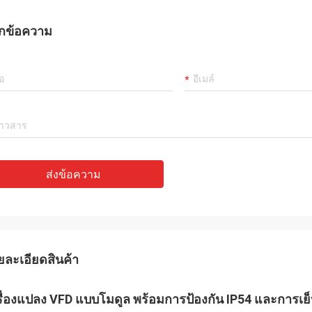
กข้อความ
ส่งข้อความ
ยละเอียดสินค้า
รื่องแปลง VFD แบบโมดูล พร้อมการป้องกัน IP54 และการเย