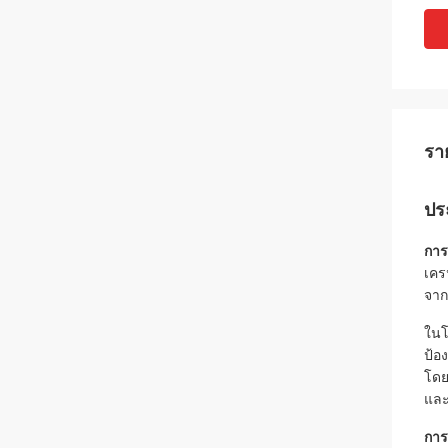
รา
ปร
การ
เคร
จากอ
ในโ
ป้อ
โดย
และ
การ