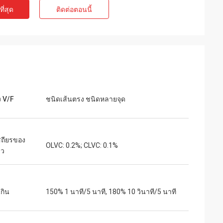
ี่สุด
ติดต่อตอนนี้
ท์
เจค มิลเลอร์
ุนเสียงเบาสำหรับ
เราเสี่ยงสั่งซื้อจาก inverters-vfd.com เพื่อ
่ละเอียดอ่อน
เปลี่ยน VFD ที่สำคัญในสายการผลิตของเรา
งียบสนิทและรักษา
สินค้าไม่เพียงแต่ตรงกับความต้องการอย่าง
คุณภาพเกินกว่า
สมบูรณ์แบบเท่านั้น แต่ยังมีราคาถูกกว่า
ราคาเพียงเศษเสี้ยว
ซัพพลายเออร์รายก่อนของเราอีกด้วย ความ
รใช้งานเฉพาะทาง
เสถียรของมันช่วยขจัดปัญหาการสะดุดบ่อย
ง V/F
ชนิดเส้นตรง ชนิดหลายจุด
ครั้งของเราได้ คุ้มค่าอย่างยิ่งและเป็น
พันธมิตรที่เชื่อถือได้สำหรับส่วนประกอบ
อุตสาหกรรม
ถียรของ
OLVC: 0.2%; CLVC: 0.1%
็ว
กิน
150% 1 นาที/5 นาที, 180% 10 วินาที/5 นาที