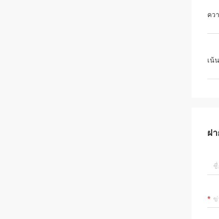
ควา
เน้
ฝา