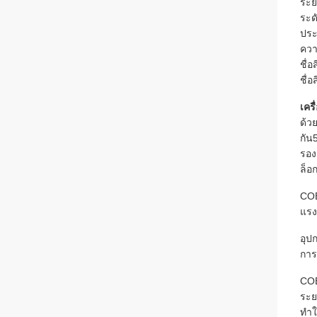
ระย
ระด
ประ
ควา
ชื่อ
ชื่อ
เคร
ด้ว
กัน
รอง
ล็อ
COE
แรง
อุป
การ
COE
ระย
ทํา