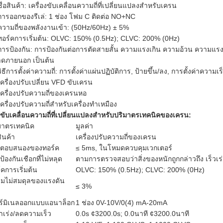
ชื่อสินค้า: เครื่องขับเคลื่อนความถี่ที่เปลี่ยนแปลงสําหรับเครน
การออกของรีเล่: 1 ช่อง โฟม C ติดต่อ NO+NC
ความถี่ของพลังงานเข้า: (50Hz/60Hz) ± 5%
ทอร์คการเริ่มต้น: OLVC: 150% (0.5Hz); CLVC: 200% (0Hz)
การป้องกัน: การป้องกันต่อการตัดสายสั้น ความแรงเกิน ความอ้วน ความแรง
ดภายนอก เป็นต้น
วิธีการตั้งค่าความถี่: การตั้งค่าแผ่นปฏิบัติการ, ป้ายขึ้น/ลง, การตั้งค่า
เครื่องปรับเปลี่ยน VFD ขับเครน
เครื่องปรับความถี่ของเครนหอ
เครื่องปรับความถี่สําหรับเครื่องทําเหมือง
ขับเคลื่อนความถี่ที่เปลี่ยนแปลงสําหรับปริมาตรเทคนิคของเครน:
มาตรเทคนิค
มูลค่า
สินค้า
เครื่องปรับความถี่ของเครน
ตอบสนองของทอร์ค
≤ 5ms, ในโหมดควบคุมเวกเตอร์
้องกันเชือกที่ไม่หลุด
ตามการตรวจสอบว่าสิ่งของหนักถูกกล่าวถึง เร็วเร่
์คการเริ่มต้น
OLVC: 150% (0.5Hz); CLVC: 200% (0Hz)
มไม่สมดุลของแรงดัน
≤ 3%
ร์มิเนลออกแบบแอนาล็อก
1 ช่อง 0V-10V/0(4) mA-20mA
าเร่ง/ลดความเร็ว
0.0s ¢3200.0s; 0.0นาที ¢3200.0นาที