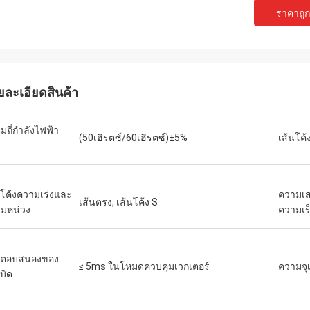
ราคาถูกท
เดวิด "บิ๊ก ดี" โควาลสกี
เอมิลี่ ไว
ซื้อ PLC และ HMI หลายชุดของเราได้รับ
เราต้องการมอเตอร์แกนหม
นินการอย่างถูกต้องและจัดส่งด้วย
สภาพแวดล้อมการทดสอบที
ดเร็วอย่างน่าประหลาดใจ นับตั้งแต่
หน่วยที่เราซื้อมาทำงานเ
ยละเอียดสินค้า
งแล้ว การสื่อสารของระบบควบคุมของ
แรงบิดได้อย่างสม่ำเสมอ 
วามเสถียรมากขึ้น เราประทับใจกับการ
แบรนด์ดังที่เราเคยใช้ ใน
มถี่กำลังไฟฟ้า
ละการทำงานที่แข็งแกร่งของส่วน
เหมาะอย่างยิ่งสำหรับกา
(50เฮิรตซ์/60เฮิรตซ์)±5%
เส้นโค้
หล่านี้ เป็นประสบการณ์ที่ไม่ยุ่งยาก
นโค้งความเร่งและ
ความเส
เส้นตรง, เส้นโค้ง S
มหน่วง
ความเร
รตอบสนองของ
≤ 5ms ในโหมดควบคุมเวกเตอร์
ความจุเ
บิด