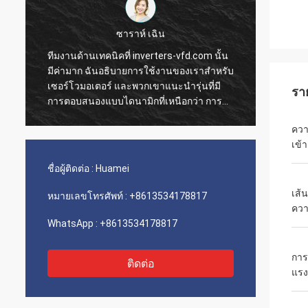
ซาราห์ เฉิน
ทีมงานด้านเทคนิคที่ inverters-vfd.com นั้น
คำสั่ง
มีค่ามาก ฉันอธิบายการใช้งานของเราสำหรับ
การดำเ
เซอร์โวมอเตอร์ และพวกเขาแนะนำรุ่นที่มี
ความรว
รา
การตอบสนองแบบไดนามิกที่เหนือกว่า การ
ติดตั้
ติดตั้งเป็นไปอย่างราบรื่น และความแม่นยำได้
เรามีค
ควา
ปรับปรุงเวลาการทำงานของเรา คำแนะนำ
ขนส่งแ
เข้า
จากผู้เชี่ยวชาญและผลิตภัณฑ์ที่มี
ประกอบเ
ประสิทธิภาพสูง!
เลย
ชื่อผู้ติดต่อ :
Huamei
เส้
หมายเลขโทรศัพท์ :
+8613534178817
ควา
WhatsApp :
+8613534178817
กา
ติดต่อ
แรง