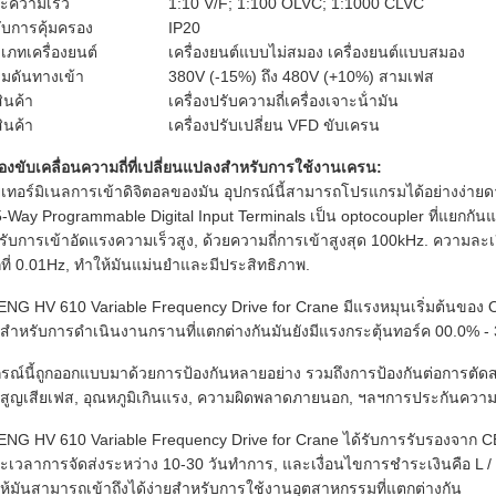
ะความเร็ว
1:10 V/F; 1:100 OLVC; 1:1000 CLVC
ับการคุ้มครอง
IP20
เภทเครื่องยนต์
เครื่องยนต์แบบไม่สมอง เครื่องยนต์แบบสมอง
มดันทางเข้า
380V (-15%) ถึง 480V (+10%) สามเฟส
สินค้า
เครื่องปรับความถี่เครื่องเจาะน้ํามัน
สินค้า
เครื่องปรับเปลี่ยน VFD ขับเครน
ื่องขับเคลื่อนความถี่ที่เปลี่ยนแปลงสําหรับการใช้งานเครน:
ยเทอร์มิเนลการเข้าดิจิตอลของมัน อุปกรณ์นี้สามารถโปรแกรมได้อย่างง่า
5-Way Programmable Digital Input Terminals เป็น optocoupler ที่แยกกันแ
รับการเข้าอัดแรงความเร็วสูง, ด้วยความถี่การเข้าสูงสุด 100kHz. ความละเอ
กที่ 0.01Hz, ทําให้มันแม่นยําและมีประสิทธิภาพ.
NG HV 610 Variable Frequency Drive for Crane มีแรงหมุนเริ่มต้นของ OL
สําหรับการดําเนินงานกรานที่แตกต่างกันมันยังมีแรงกระตุ้นทอร์ค 00.0% - 
กรณ์นี้ถูกออกแบบมาด้วยการป้องกันหลายอย่าง รวมถึงการป้องกันต่อการตัดส
สูญเสียเฟส, อุณหภูมิเกินแรง, ความผิดพลาดภายนอก, ฯลฯการประกันค
NG HV 610 Variable Frequency Drive for Crane ได้รับการรับรองจาก CE 
ะเวลาการจัดส่งระหว่าง 10-30 วันทําการ, และเงื่อนไขการชําระเงินคือ L 
ให้มันสามารถเข้าถึงได้ง่ายสําหรับการใช้งานอุตสาหกรรมที่แตกต่างกัน