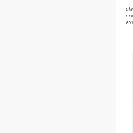
ผลิ
ประ
ควา