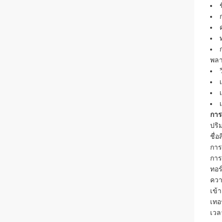
พลา
การ
ปริ
ชื่อ
การ
การป
ทอร
ควา
เข้า
เทอ
เวล