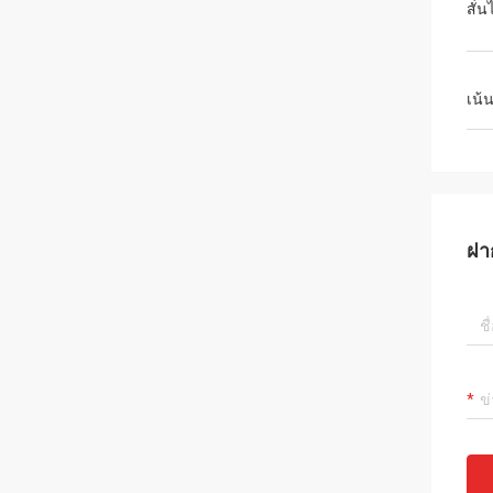
สั่
เน้
ฝา