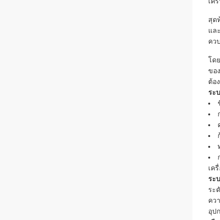
เคร
สุด
และ
ควบ
โดย
ของ
ต้อ
ระบ
เคร
ระบ
ระด
ควา
อุป