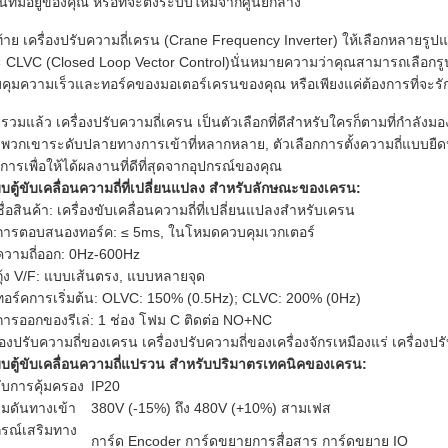
นที่มีอยู่ของคุณ หรือที่จะตั้งระบบใหม่จากศูนย์กลาง
ท้าย เครื่องปรับความถี่เครน (Crane Frequency Inverter) ให้เลือกหลายร
 CLVC (Closed Loop Vector Control)นั่นหมายความว่าคุณสามารถเลือกร
คุมความเร็วและทอร์คของมอเตอร์เครนของคุณ หรือเพียงแค่ต้องการที่จะรัก
รวมแล้ว เครื่องปรับความถี่เครน เป็นตัวเลือกที่ดีสําหรับใครก็ตามที่กําลั
พวกเขาระดับปลายทางการเข้าที่หลากหลาย, ตัวเลือกการตั้งความถี่แบบยืดหย
งการเพื่อให้ได้ผลงานที่ดีที่สุดจากอุปกรณ์ของคุณ
บตู้ขับเคลื่อนความถี่ที่เปลี่ยนแปลง สําหรับลักษณะของเครน:
ชื่อสินค้า: เครื่องขับเคลื่อนความถี่ที่เปลี่ยนแปลงสําหรับเครน
การตอบสนองทอร์ค: ≤ 5ms, ในโหมดควบคุมเวกเตอร์
ความถี่ออก: 0Hz-600Hz
กุ้ง V/F: แบบเส้นตรง, แบบหลายจุด
ทอร์คการเริ่มต้น: OLVC: 150% (0.5Hz); CLVC: 200% (0Hz)
การออกของรีเล่: 1 ช่อง โฟม C ติดต่อ NO+NC
ื่องปรับความถี่ของเครน เครื่องปรับความถี่ของเครื่องจักรเหมืองแร่ เครื่อง
บตู้ขับเคลื่อนความถี่แปรวน สําหรับปริมาตรเทคนิคของเครน:
ับการคุ้มครอง
IP20
มดันทางเข้า
380V (-15%) ถึง 480V (+10%) สามเฟส
กรณ์เสริมทาง
การ์ด Encoder การ์ดขยายการสื่อสาร การ์ดขยาย IO