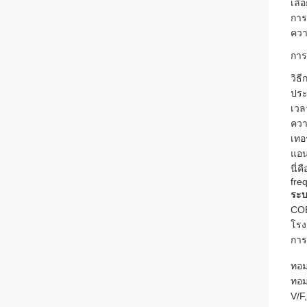
เลือ
การ
ควา
การ
วิธี
ประ
เวล
ควา
เทอ
แอน
นี่
fre
ระบ
COE
โรง
การ
ทอม
ทอม
V/F