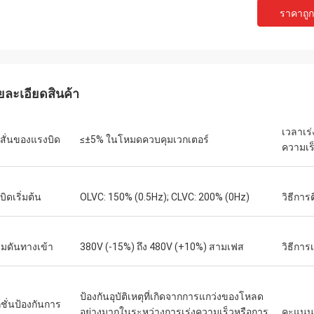
ราคาถูกท
เดวิด "บิ๊ก ดี" โควาลสกี
เอมิลี่ ไว
ซื้อ PLC และ HMI หลายชุดของเราได้รับ
เราต้องการมอเตอร์แกนหม
นินการอย่างถูกต้องและจัดส่งด้วย
สภาพแวดล้อมการทดสอบที
ดเร็วอย่างน่าประหลาดใจ นับตั้งแต่
หน่วยที่เราซื้อมาทำงานเ
ยละเอียดสินค้า
งแล้ว การสื่อสารของระบบควบคุมของ
แรงบิดได้อย่างสม่ำเสมอ 
วามเสถียรมากขึ้น เราประทับใจกับการ
แบรนด์ดังที่เราเคยใช้ ใน
เวลาเร
ละการทำงานที่แข็งแกร่งของส่วน
เหมาะอย่างยิ่งสำหรับกา
สั่นของแรงบิด
≤±5% ในโหมดควบคุมเวกเตอร์
ความเร
หล่านี้ เป็นประสบการณ์ที่ไม่ยุ่งยาก
ิดเริ่มต้น
OLVC: 150% (0.5Hz); CLVC: 200% (0Hz)
วิธีการต
มดันทางเข้า
380V (-15%) ถึง 480V (+10%) สามเฟส
วิธีการ
ป้องกันอุบัติเหตุที่เกิดจากการแกว่งของโหลด
์ชั่นป้องกันการ
อย่างมากในระหว่างการเร่งความเร็วหรือการ
คะแนนก