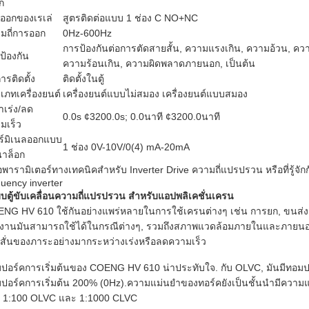
ก
ออกของเรเล่
สูตรติดต่อแบบ 1 ช่อง C NO+NC
มถี่การออก
0Hz-600Hz
การป้องกันต่อการตัดสายสั้น, ความแรงเกิน, ความอ้วน, ควา
ป้องกัน
ความร้อนเกิน, ความผิดพลาดภายนอก, เป็นต้น
การติดตั้ง
ติดตั้งในตู้
เภทเครื่องยนต์
เครื่องยนต์แบบไม่สมอง เครื่องยนต์แบบสมอง
าเร่ง/ลด
0.0s ¢3200.0s; 0.0นาที ¢3200.0นาที
มเร็ว
ร์มิเนลออกแบบ
1 ช่อง 0V-10V/0(4) mA-20mA
าล็อก
คือพารามิเตอร์ทางเทคนิคสําหรับ Inverter Drive ความถี่แปรปรวน หรือที่รู้จั
quency inverter
บตู้ขับเคลื่อนความถี่แปรปรวน สําหรับแอปพลิเคชั่นเครน
NG HV 610 ใช้กันอย่างแพร่หลายในการใช้เครนต่างๆ เช่น การยก, ขนส่ง และ
งานมันสามารถใช้ได้ในกรณีต่างๆ, รวมถึงสภาพแวดล้อมภายในและภายนอก ผลิตภั
สั่นของภาระอย่างมากระหว่างเร่งหรือลดความเร็ว
ปอร์คการเริ่มต้นของ COENG HV 610 น่าประทับใจ. กับ OLVC, มันมีทอมปอร
ปอร์คการเริ่มต้น 200% (0Hz).ความแม่นยําของทอร์คยังเป็นชั้นนํามีความ
, 1:100 OLVC และ 1:1000 CLVC