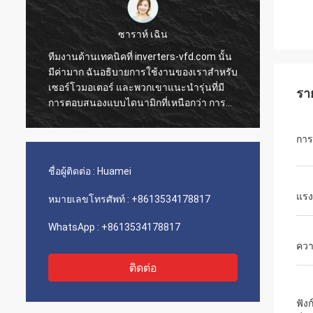
ซาราห์ เฉิน
ทีมงานด้านเทคนิคที่ inverters-vfd.com นั้น
คำสั่ง
มีค่ามาก ฉันอธิบายการใช้งานของเราสำหรับ
การดำเ
เซอร์โวมอเตอร์ และพวกเขาแนะนำรุ่นที่มี
ความรว
รา
การตอบสนองแบบไดนามิกที่เหนือกว่า การ
ติดตั้
ติดตั้งเป็นไปอย่างราบรื่น และความแม่นยำได้
เรามีค
ปรับปรุงเวลาการทำงานของเรา คำแนะนำ
ขนส่งแ
การ
จากผู้เชี่ยวชาญและผลิตภัณฑ์ที่มี
ประกอบเ
ประสิทธิภาพสูง!
เลย
ชื่อผู้ติดต่อ :
Huamei
แรงบ
หมายเลขโทรศัพท์ :
+8613534178817
WhatsApp :
+8613534178817
ควา
ติดต่อ
ฟังก