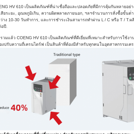
NG HV 610 เป็นผลิตภัณฑ์ที่น่าเชื่อถือและปลอดภัยที่มีการคุ้มกันหลายอย่า
เสียระยะ, อุณหภูมิเกิน, ความผิดพลาดภายนอก, ฯลฯจํานวนการสั่งซื้อขั้นต่ํ
ว่าง 10-30 วันทําการ, และการชําระเงินสามารถทําผ่าน L / C หรือ T / T.
่อปี.
รวมแล้ว COENG HV 610 เป็นผลิตภัณฑ์ที่ดีเยี่ยมที่เหมาะสําหรับการใช้งา
ื่องปรับความถี่เครนไดร์ฟ เป็นสินค้าที่ต้องมีสําหรับทุกคนในอุตสาหกรรมเค