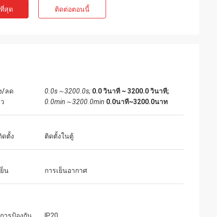
ี่สุด
ติดต่อตอนนี้
ท์
เจค มิลเลอร์
ุนเสียงเบาสำหรับ
เราเสี่ยงสั่งซื้อจาก inverters-vfd.com เพื่อ
่ละเอียดอ่อน
เปลี่ยน VFD ที่สำคัญในสายการผลิตของเรา
งียบสนิทและรักษา
สินค้าไม่เพียงแต่ตรงกับความต้องการอย่าง
คุณภาพเกินกว่า
สมบูรณ์แบบเท่านั้น แต่ยังมีราคาถูกกว่า
ราคาเพียงเศษเสี้ยว
ซัพพลายเออร์รายก่อนของเราอีกด้วย ความ
่ง/ลด
0.0s～3200.0s;
0.0 วินาที ~ 3200.0 วินาที;
รใช้งานเฉพาะทาง
เสถียรของมันช่วยขจัดปัญหาการสะดุดบ่อย
็ว
0.0min～3200.0min
0.0นาที~3200.0นาท
ครั้งของเราได้ คุ้มค่าอย่างยิ่งและเป็น
พันธมิตรที่เชื่อถือได้สำหรับส่วนประกอบ
อุตสาหกรรม
ิดตั้ง
ติดตั้งในตู้
เย็น
การเย็นอากาศ
ารป้องกัน
IP20