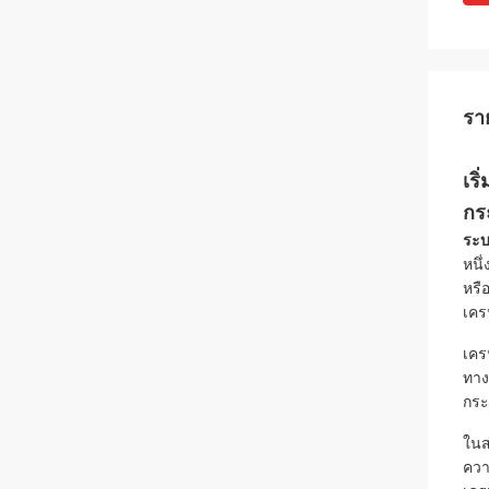
รา
เร
กร
ระบ
หนึ
หรื
เคร
เคร
ทาง
กระ
ในส
ควา