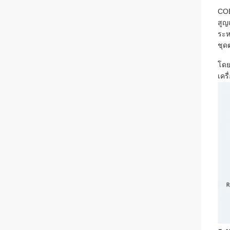
COE
สูญ
ระห
ชุดต
โดย
เคร