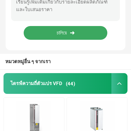
อินเวอร์เตอร์พลังงานแสงอาทิตย์แบบไฮบริด
หมวดหมู่อื่น ๆ จากเรา
ไดรฟ์ความถี่ตัวแปร VFD
(44)