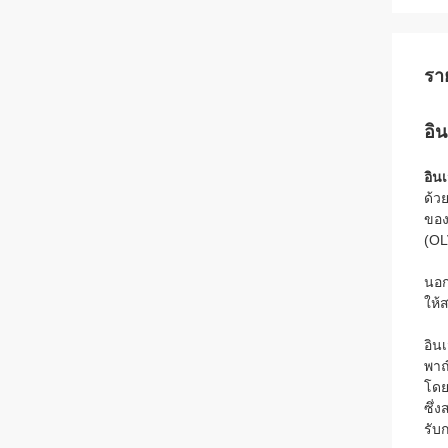
รา
อิ
อิน
ด้ว
ของ
(OL
นอก
ให้
อิน
พาณ
โดย
ซึ่
รับ