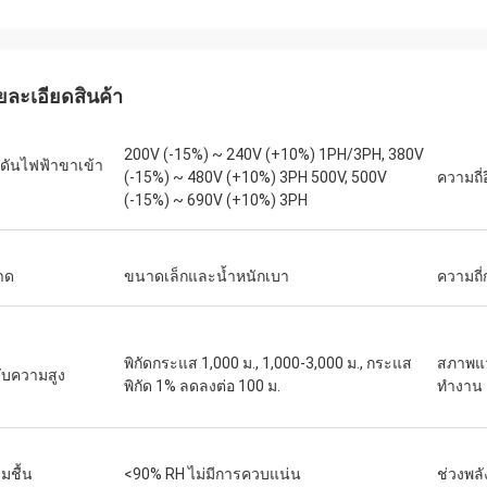
เดวิด "บิ๊ก ดี" โควาลสกี
เอมิลี่ ไวท์
อ PLC และ HMI หลายชุดของเราได้รับ
เราต้องการมอเตอร์แกนหมุน
ยละเอียดสินค้า
การอย่างถูกต้องและจัดส่งด้วย
สภาพแวดล้อมการทดสอบที่ละ
็วอย่างน่าประหลาดใจ นับตั้งแต่
หน่วยที่เราซื้อมาทำงานเงีย
200V (-15%) ~ 240V (+10%) 1PH/3PH, 380V
้ว การสื่อสารของระบบควบคุมของ
แรงบิดได้อย่างสม่ำเสมอ คุณ
ดันไฟฟ้าขาเข้า
(-15%) ~ 480V (+10%) 3PH 500V, 500V
ความถี่
เสถียรมากขึ้น เราประทับใจกับการ
แบรนด์ดังที่เราเคยใช้ ในราค
(-15%) ~ 690V (+10%) 3PH
การทำงานที่แข็งแกร่งของส่วน
เหมาะอย่างยิ่งสำหรับการใ
่านี้ เป็นประสบการณ์ที่ไม่ยุ่งยาก
าด
ขนาดเล็กและน้ำหนักเบา
ความถี
พิกัดกระแส 1,000 ม., 1,000-3,000 ม., กระแส
สภาพแ
ับความสูง
พิกัด 1% ลดลงต่อ 100 ม.
ทำงาน
มชื้น
<90% RH ไม่มีการควบแน่น
ช่วงพล