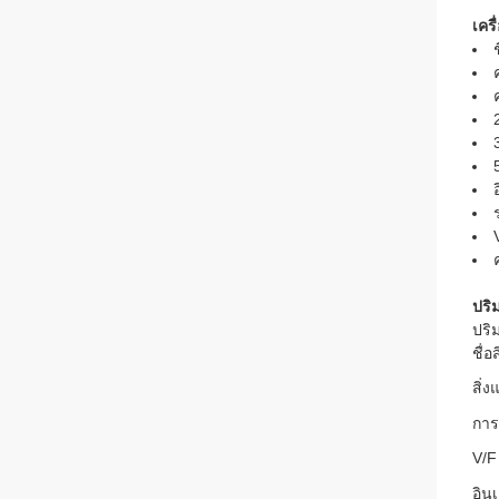
เคร
ปริ
ปริ
ชื่อ
สิ่
การ
V/F
อิน