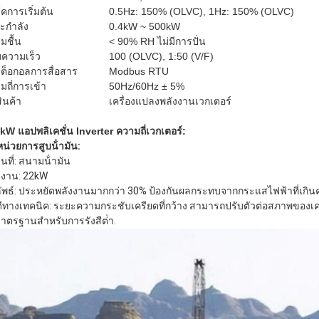
์คการเริ่มต้น
0.5Hz: 150% (OLVC), 1Hz: 150% (OLVC)
ะกําลัง
0.4kW ~ 500kW
มชื้น
< 90% RH ไม่มีการปั่น
บความเร็ว
100 (OLVC), 1:50 (V/F)
ต็อกอลการสื่อสาร
Modbus RTU
มถี่การเข้า
50Hz/60Hz ± 5%
สินค้า
เครื่องแปลงพลังงานเวกเตอร์
kW แอปพลิเคชั่น Inverter ความถี่เวกเตอร์:
หน่วยการสูบน้ํามัน:
นที่: สนามน้ํามัน
งงาน: 22kW
ัพธ์: ประหยัดพลังงานมากกว่า 30% ป้องกันผลกระทบจากกระแสไฟฟ้าที่เกิน
ดีทางเทคนิค: ระยะความกระชับเครียดที่กว้าง สามารถปรับตัวต่อสภาพของเครือข่
งมาตรฐานสําหรับการรังสีต่ํา.