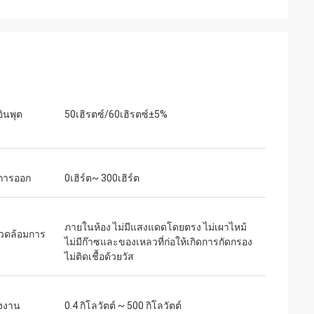
เจค มิลเลอร์
เสียงเบาสำหรับ
เราเสี่ยงสั่งซื้อจาก inverters-vfd.com เพื่อ
เอียดอ่อน
เปลี่ยน VFD ที่สำคัญในสายการผลิตของเรา
บสนิทและรักษา
สินค้าไม่เพียงแต่ตรงกับความต้องการอย่าง
ภาพเกินกว่า
สมบูรณ์แบบเท่านั้น แต่ยังมีราคาถูกกว่า
อินพุต
50เฮิรตซ์/60เฮิรตซ์±5%
าเพียงเศษเสี้ยว
ซัพพลายเออร์รายก่อนของเราอีกด้วย ความ
ช้งานเฉพาะทาง
เสถียรของมันช่วยขจัดปัญหาการสะดุดบ่อย
ครั้งของเราได้ คุ้มค่าอย่างยิ่งและเป็น
พันธมิตรที่เชื่อถือได้สำหรับส่วนประกอบ
่การออก
0เฮิร์ต~ 300เฮิร์ต
อุตสาหกรรม
ภายในห้อง ไม่มีแสงแดดโดยตรง ไม่เผาไหม้
วดล้อมการ
ไม่มีก๊าซและของเหลวที่ก่อให้เกิดการกัดกรอง
ไม่ติดเชื้อด้วยวัส
ังงาน
0.4 กิโลวัตต์ ~ 500 กิโลวัตต์