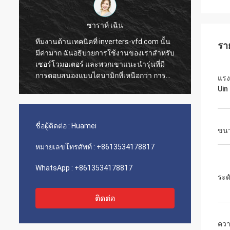
ซาราห์ เฉิน
ทีมงานด้านเทคนิคที่ inverters-vfd.com นั้น
คำสั่งซื้
รา
มีค่ามาก ฉันอธิบายการใช้งานของเราสำหรับ
การดำเนิน
เซอร์โวมอเตอร์ และพวกเขาแนะนำรุ่นที่มี
ความรวดเร
การตอบสนองแบบไดนามิกที่เหนือกว่า การ
ติดตั้งแล
แรง
ติดตั้งเป็นไปอย่างราบรื่น และความแม่นยำได้
เรามีความ
Uin
ปรับปรุงเวลาการทำงานของเรา คำแนะนำ
ขนส่งและ
จากผู้เชี่ยวชาญและผลิตภัณฑ์ที่มี
ประกอบเหล
ประสิทธิภาพสูง!
เลย
ชื่อผู้ติดต่อ :
Huamei
ขน
หมายเลขโทรศัพท์ :
+8613534178817
WhatsApp :
+8613534178817
ระด
ติดต่อ
ควา