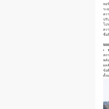
ทอร
ระย
ควา
ปรั
โปร
ควา
ชื่อ
500
สถา
พลั
ผลล
ข้อ
ตั้