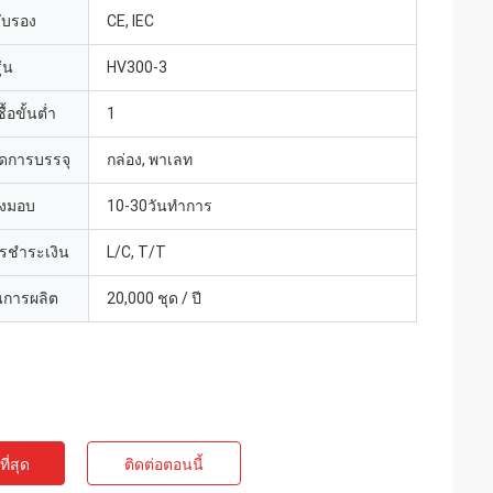
รับรอง
CE, IEC
่น
HV300-3
้อขั้นต่ำ
1
ดการบรรจุ
กล่อง, พาเลท
่งมอบ
10-30วันทำการ
ารชำระเงิน
L/C, T/T
การผลิต
20,000 ชุด / ปี
ี่สุด
ติดต่อตอนนี้