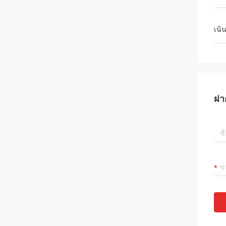
เน้
ฝา