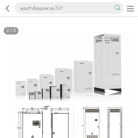
2
/
5