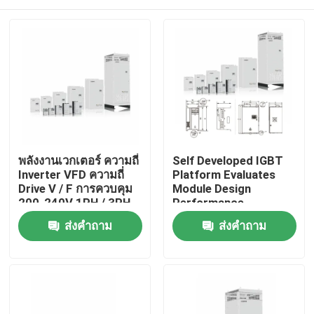
พลังงานเวกเตอร์ ความถี่
Self Developed IGBT
Inverter VFD ความถี่
Platform Evaluates
Drive V / F การควบคุม
Module Design
200-240V 1PH / 3PH
Performance
ความแรงดันเข้าสั่นต่ํา
บ้าน
ส่งคำถาม
ส่งคำถาม
สินค้า
วิดีโอ