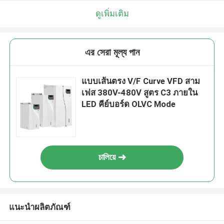
ดูเพิ่มเติม
এর সেরা মূল্য পান
แบบเส้นตรง V/F Curve VFD สาม
เฟส 380V-480V สูตร C3 ภายใน
LED คีย์บอร์ด OLVC Mode
চালিয়ে
แนะนำผลิตภัณฑ์