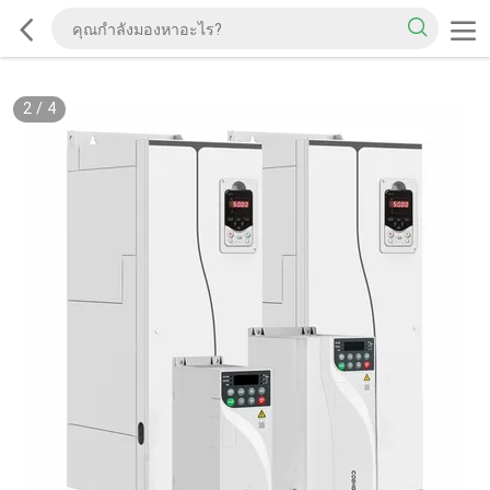
2
/
4