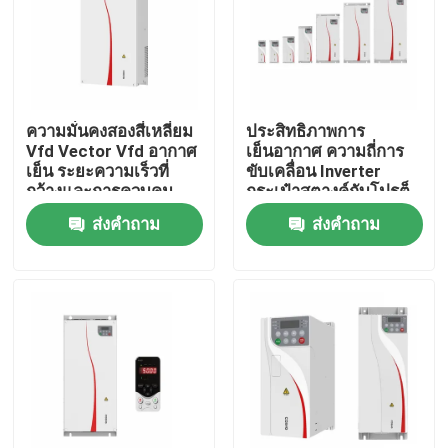
เกี่ยวกับเรา
ทัวร์โรงงาน
ความมั่นคงสองสี่เหลี่ยม
ประสิทธิภาพการ
Vfd Vector Vfd อากาศ
เย็นอากาศ ความถี่การ
เย็น ระยะความเร็วที่
ขับเคลื่อน Inverter
การควบคุมคุณภาพ
กว้างและการควบคุม
กระเป๋าสตางค์กับโปรต็
แม่นยําสําหรับการขับ
อกอลการสื่อสาร
ส่งคำถาม
ส่งคำถาม
เคลื่อนมอเตอร์
Modbus RTU
ติดต่อเรา
ข่าว
ขอทุน
ไดรฟ์ความถี่ตัวแปร VFD