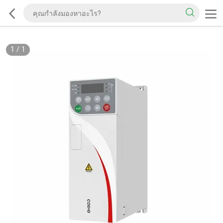
1
/
1