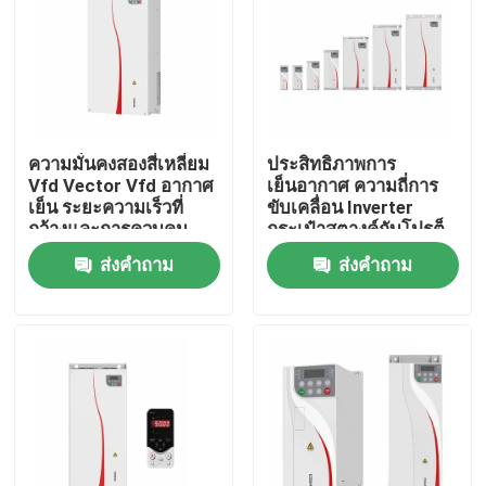
เกี่ยวกับเรา
ทัวร์โรงงาน
ความมั่นคงสองสี่เหลี่ยม
ประสิทธิภาพการ
Vfd Vector Vfd อากาศ
เย็นอากาศ ความถี่การ
การควบคุมคุณภาพ
เย็น ระยะความเร็วที่
ขับเคลื่อน Inverter
กว้างและการควบคุม
กระเป๋าสตางค์กับโปรต็
แม่นยําสําหรับการขับ
อกอลการสื่อสาร
ส่งคำถาม
ส่งคำถาม
ติดต่อเรา
เคลื่อนมอเตอร์
Modbus RTU
ข่าว
ขอทุน
ไดรฟ์ความถี่ตัวแปร VFD