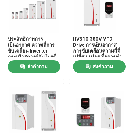
เกี่ยวกับเรา
ทัวร์โรงงาน
ประสิทธิภาพการ
HV510 380V VFD
เย็นอากาศ ความถี่การ
Drive การเย็นอากาศ
ขับเคลื่อน Inverter
การขับเคลื่อนความถี่ที่
การควบคุมคุณภาพ
กระเป๋าสตางค์กับโปรต็
เปลี่ยนแปลงเพื่อการทํา
อกอลการสื่อสาร
งานที่เรียบร้อยและมั่นคง
ส่งคำถาม
ส่งคำถาม
Modbus RTU
ติดต่อเรา
ข่าว
ขอทุน
ไดรฟ์ความถี่ตัวแปร VFD