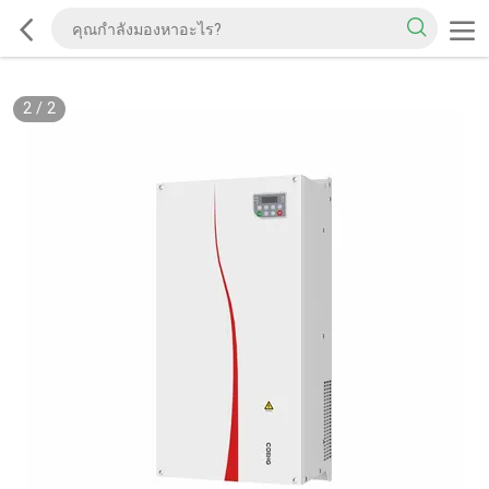
2
/
2