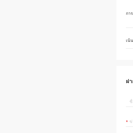
การ
เน้
ฝา