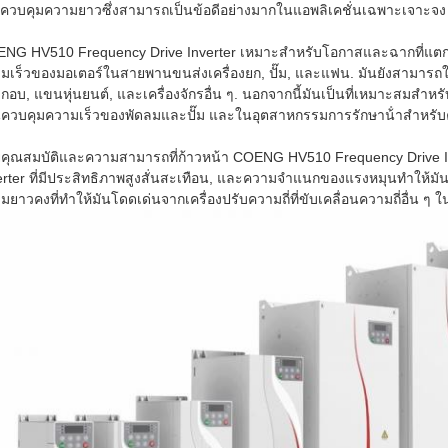
ควบคุมความยาวซึ่งสามารถเป็นข้อดีอย่างมากในแอพลิเคชั่นเฉพาะเจาะจง
NG HV510 Frequency Drive Inverter เหมาะสําหรับโอกาสและฉากที่แตกต
มเร็วของมอเตอร์ในสายพานขนส่งเครื่องยก, ปั๊ม, และแฟน. มันยังสามาร
กอบ, แขนหุ่นยนต์, และเครื่องจักรอื่น ๆ. นอกจากนี้มันเป็นที่เหมาะสมสํ
นควบคุมความเร็วของพัดลมและปั๊ม และในอุตสาหกรรมการรักษาน้ําสําหรับ
ยคุณสมบัติและความสามารถที่ก้าวหน้า COENG HV510 Frequency Drive Inver
erter ที่มีประสิทธิภาพสูงสั่นสะเทือน, และความจําแนกของแรงหมุนทําให้
มยาวคงที่ทําให้มันโดดเด่นจากเครื่องปรับความถี่ที่ขับเคลื่อนความถี่อื่น ๆ 