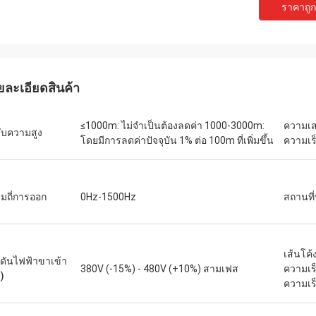
ราคาถูกท
เดวิด "บิ๊ก ดี" โควาลสกี
เอมิลี่ ไว
ซื้อ PLC และ HMI หลายชุดของเราได้รับ
เราต้องการมอเตอร์แกนหม
นินการอย่างถูกต้องและจัดส่งด้วย
สภาพแวดล้อมการทดสอบที
ยละเอียดสินค้า
ดเร็วอย่างน่าประหลาดใจ นับตั้งแต่
หน่วยที่เราซื้อมาทำงานเ
งแล้ว การสื่อสารของระบบควบคุมของ
แรงบิดได้อย่างสม่ำเสมอ 
วามเสถียรมากขึ้น เราประทับใจกับการ
แบรนด์ดังที่เราเคยใช้ ใน
≤1000m: ไม่จำเป็นต้องลดค่า 1000-3000m:
ความเส
ับความสูง
ละการทำงานที่แข็งแกร่งของส่วน
เหมาะอย่างยิ่งสำหรับกา
โดยมีการลดค่าปัจจุบัน 1% ต่อ 100m ที่เพิ่มขึ้น
ความเร
หล่านี้ เป็นประสบการณ์ที่ไม่ยุ่งยาก
มถี่การออก
0Hz-1500Hz
สถานที่
เส้นโค้
ดันไฟฟ้าขาเข้า
380V (-15%) - 480V (+10%) สามเฟส
ความเร
)
ความเร