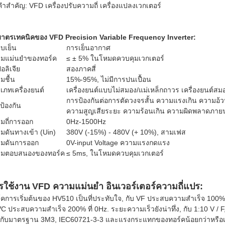
คําสําคัญ: VFD เครื่องปรับความถี่ เครื่องแปลงเวกเตอร์
มาตรเทคนิคของ VFD Precision Variable Frequency Inverter:
บเย็น
การเย็นอากาศ
มแม่นยําของทอร์ค
≤ ± 5% ในโหมดควบคุมเวกเตอร์
อลิเจีย
สองภาคสี่
มชื้น
15%-95%, ไม่มีการปนเปื้อน
เภทเครื่องยนต์
เครื่องยนต์แบบไม่สมอง/แม่เหล็กถาวร เครื่องยนต์สม
การป้องกันต่อการตัดวงจรสั้น ความแรงเกิน ความอ้
ป้องกัน
ความสูญเสียระยะ ความร้อนเกิน ความผิดพลาดภายน
มถี่การออก
0Hz-1500Hz
มดันทางเข้า (Uin)
380V (-15%) - 480V (+ 10%), สามเฟส
มดันการออก
0V-input Voltage ความแรงกดแรง
ามตอบสนองของทอร์ค
≤ 5ms, ในโหมดควบคุมเวกเตอร์
รใช้งาน VFD ความแม่นยํา อินเวอร์เตอร์ความถี่แปร:
์คการเริ่มต้นของ HV510 เป็นที่ประทับใจ, กับ VF ประสบความสําเร็จ 100%
C ประสบความสําเร็จ 200% ที่ 0Hz. ระยะความเร็วยังน่าทึ่ง, กับ 1:10 V 
กับมาตรฐาน 3M3, IEC60721-3-3 และแรงกระแทกของทอร์คน้อยกว่าหรือเท่