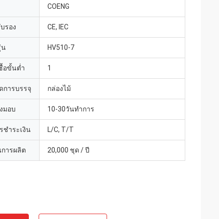
COENG
รับรอง
CE, IEC
่น
HV510-7
้อขั้นต่ำ
1
ดการบรรจุ
กล่องไม้
่งมอบ
10-30วันทำการ
ารชำระเงิน
L/C, T/T
การผลิต
20,000 ชุด / ปี