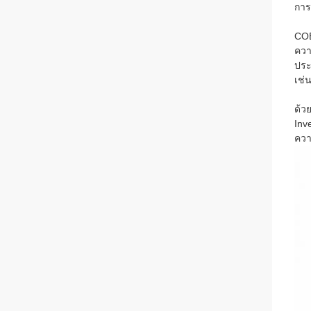
การ
COE
ควา
ประ
เช่
ด้ว
Inv
ควา