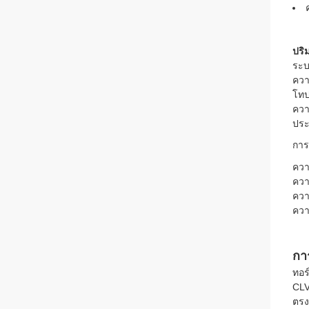
ปริ
ระบ
ควา
โทป
ควา
ประ
การ
ควา
ควา
ควา
คว
กา
ทอร
CLV
ตรง