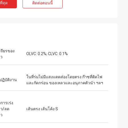
ี่สุด
ติดต่อตอนนี้
ท์
เจค มิลเลอร์
ุนเสียงเบาสำหรับ
เราเสี่ยงสั่งซื้อจาก inverters-vfd.com เพื่อ
่ละเอียดอ่อน
เปลี่ยน VFD ที่สำคัญในสายการผลิตของเรา
งียบสนิทและรักษา
สินค้าไม่เพียงแต่ตรงกับความต้องการอย่าง
คุณภาพเกินกว่า
สมบูรณ์แบบเท่านั้น แต่ยังมีราคาถูกกว่า
ราคาเพียงเศษเสี้ยว
ซัพพลายเออร์รายก่อนของเราอีกด้วย ความ
ถียรของ
OLVC: 0.2%; CLVC: 0.1%
รใช้งานเฉพาะทาง
เสถียรของมันช่วยขจัดปัญหาการสะดุดบ่อย
็ว
ครั้งของเราได้ คุ้มค่าอย่างยิ่งและเป็น
พันธมิตรที่เชื่อถือได้สำหรับส่วนประกอบ
อุตสาหกรรม
ในที่ร่มไม่มีแสงแดดส่องโดยตรง ก๊าซที่ติดไฟ
ปฏิบัติงาน
และกัดกร่อน ของเหลวและอนุภาคตัวนำ ฯลฯ
งการเร่ง
็ว/ลด
เส้นตรง เส้นโค้ง S
็ว