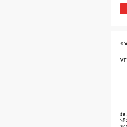
รา
VF
อิน
หนึ
ของ