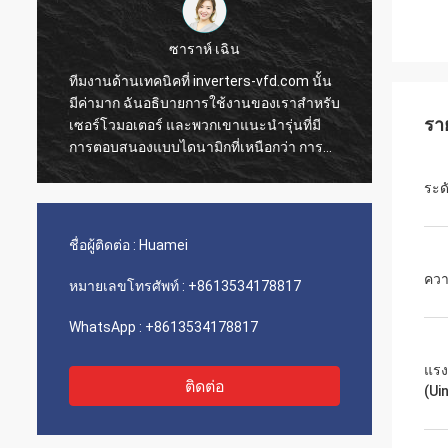
ซาราห์ เฉิน
ทีมงานด้านเทคนิคที่ inverters-vfd.com นั้น
คำสั่ง
มีค่ามาก ฉันอธิบายการใช้งานของเราสำหรับ
การดำเ
รา
เซอร์โวมอเตอร์ และพวกเขาแนะนำรุ่นที่มี
ความรว
การตอบสนองแบบไดนามิกที่เหนือกว่า การ
ติดตั้
ติดตั้งเป็นไปอย่างราบรื่น และความแม่นยำได้
เรามีค
ระด
ปรับปรุงเวลาการทำงานของเรา คำแนะนำ
ขนส่งแ
จากผู้เชี่ยวชาญและผลิตภัณฑ์ที่มี
ประกอบเ
ประสิทธิภาพสูง!
เลย
ชื่อผู้ติดต่อ :
Huamei
ควา
หมายเลขโทรศัพท์ :
+8613534178817
WhatsApp :
+8613534178817
แรง
ติดต่อ
(Uin