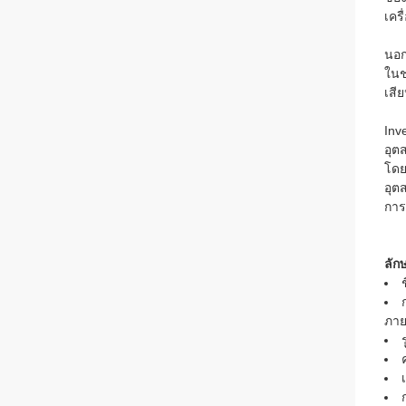
เคร
นอก
ในช
เสี
Inv
อุต
โดย
อุต
การ
ลัก
ภาย