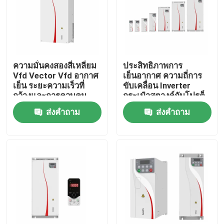
เกี่ยวกับเรา
ทัวร์โรงงาน
ความมั่นคงสองสี่เหลี่ยม
ประสิทธิภาพการ
Vfd Vector Vfd อากาศ
เย็นอากาศ ความถี่การ
เย็น ระยะความเร็วที่
ขับเคลื่อน Inverter
การควบคุมคุณภาพ
กว้างและการควบคุม
กระเป๋าสตางค์กับโปรต็
แม่นยําสําหรับการขับ
อกอลการสื่อสาร
ส่งคำถาม
ส่งคำถาม
เคลื่อนมอเตอร์
Modbus RTU
ติดต่อเรา
ข่าว
ขอทุน
ไดรฟ์ความถี่ตัวแปร VFD