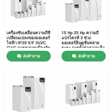
เกี่ยวกับเรา
ทัวร์โรงงาน
เครื่องขับเคลื่อนความถี่ที่
15 Hp 25 Hp ความถี่
เปลี่ยนแปลงของมอเตอร์
แปรไดรฟ์ 3 ช่วง
ไฟฟ้า IP20 V/F OLVC
มอเตอร์อินดูชั่นหลาย
การควบคุมคุณภาพ
CLVC การควบคุมป้องกัน
ระยะ การตั้งค่าความเร็ว
เชือกต่อการลด
S การเร่งโค้ง
ส่งคำถาม
ส่งคำถาม
ติดต่อเรา
ข่าว
ขอทุน
ไดรฟ์ความถี่ตัวแปร VFD