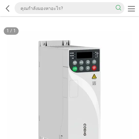
1
/
1