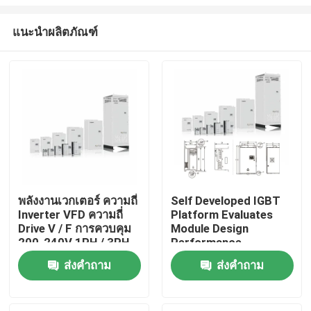
แนะนำผลิตภัณฑ์
พลังงานเวกเตอร์ ความถี่
Self Developed IGBT
Inverter VFD ความถี่
Platform Evaluates
บ้าน
Drive V / F การควบคุม
Module Design
200-240V 1PH / 3PH
Performance
ความแรงดันเข้าสั่นต่ํา
สินค้า
ส่งคำถาม
ส่งคำถาม
วิดีโอ