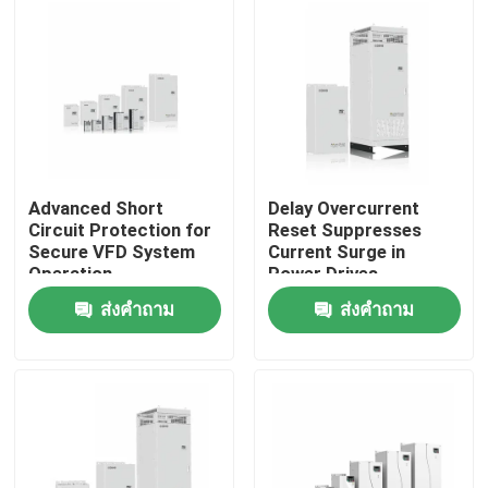
เกี่ยวกับเรา
ทัวร์โรงงาน
การควบคุมคุณภาพ
Advanced Short
Delay Overcurrent
Circuit Protection for
Reset Suppresses
Secure VFD System
Current Surge in
ติดต่อเรา
Operation
Power Drives
ส่งคำถาม
ส่งคำถาม
ข่าว
ขอทุน
ไดรฟ์ความถี่ตัวแปร VFD