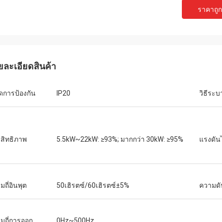
ราคาถูกท
เดวิด "บิ๊ก ดี" โควาลสกี
เอมิลี่ ไว
ซื้อ PLC และ HMI หลายชุดของเราได้รับ
เราต้องการมอเตอร์แกนหม
นินการอย่างถูกต้องและจัดส่งด้วย
สภาพแวดล้อมการทดสอบที
ดเร็วอย่างน่าประหลาดใจ นับตั้งแต่
หน่วยที่เราซื้อมาทำงานเ
ยละเอียดสินค้า
งแล้ว การสื่อสารของระบบควบคุมของ
แรงบิดได้อย่างสม่ำเสมอ 
วามเสถียรมากขึ้น เราประทับใจกับการ
แบรนด์ดังที่เราเคยใช้ ใน
ดการป้องกัน
IP20
วิธีระ
ละการทำงานที่แข็งแกร่งของส่วน
เหมาะอย่างยิ่งสำหรับกา
หล่านี้ เป็นประสบการณ์ที่ไม่ยุ่งยาก
สิทธิภาพ
5.5kW~22kW: ≥93%; มากกว่า 30kW: ≥95%
แรงดัน
ถี่อินพุต
50เฮิรตซ์/60เฮิรตซ์±5%
ความด
มถี่การออก
0Hz~500Hz