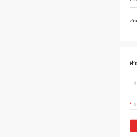
เน้
ฝา