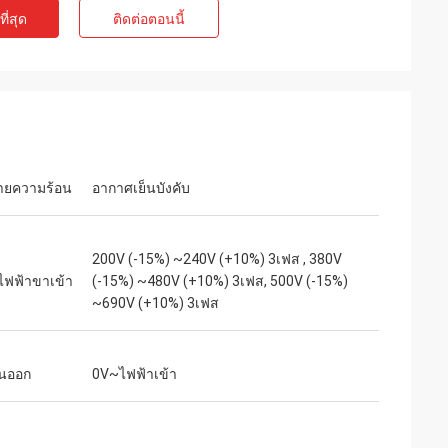
ี่สุด
ติดต่อตอนนี้
ท์
เจค มิลเลอร์
ุนเสียงเบาสำหรับ
เราเสี่ยงสั่งซื้อจาก inverters-vfd.com เพื่อ
่ละเอียดอ่อน
เปลี่ยน VFD ที่สำคัญในสายการผลิตของเรา
งียบสนิทและรักษา
สินค้าไม่เพียงแต่ตรงกับความต้องการอย่าง
คุณภาพเกินกว่า
สมบูรณ์แบบเท่านั้น แต่ยังมีราคาถูกกว่า
ราคาเพียงเศษเสี้ยว
ซัพพลายเออร์รายก่อนของเราอีกด้วย ความ
บายความร้อน
อากาศเย็นบังคับ
รใช้งานเฉพาะทาง
เสถียรของมันช่วยขจัดปัญหาการสะดุดบ่อย
ครั้งของเราได้ คุ้มค่าอย่างยิ่งและเป็น
พันธมิตรที่เชื่อถือได้สำหรับส่วนประกอบ
อุตสาหกรรม
200V (-15%) ~240V (+10%) 3เฟส , 380V
ไฟฟ้าขาเข้า
(-15%) ~480V (+10%) 3เฟส, 500V (-15%)
~690V (+10%) 3เฟส
ันออก
0V~ไฟฟ้าเข้า