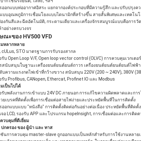
าบาก เช่นรถยนต์, โลหะ, ฯลฯ
ารออกแบบท่ออากาศอิสระ แยกจากองค์ประกอบที่มีความรู้สึก และปรับปรุง
ูปแบบอุณหภูมิการเชื่อมโยงแบบไดนามิกที่สร้างขึ้น สายสั้นพิเศษและเทคโนโ
 ป้องกันสีและฉีดอัตโนมัติ, กระดานเดียวและเครื่องจักรสมบูรณ์แบบคือการ
ค้าอย่างครบวงจร
กษณะของ HV500 VFD
ามหลากหลาย
E, cULus, STO มาตรฐานการรับรองสากล
องรับ Open Loop V/F, Open loop vector control (OLVC) การควบคุมเวกเตอร์
ารสนับสนุนในฐานะเครื่องยนต์ยนต์ยนต์ถาวร เครื่องยนต์ยนต์ยนต์ยนต์ไฟฟ้า
ะดับความแรงกดไฟเข้าที่กว้างขวาง สนับสนุน 220V (200 ~ 240V), 380V (3
องรับ Profibus, CANopen, Ethercat, Profinet IO และ Modbus
มเป็นไปได้
องรับพลังงานการเข้าแบบ 24V DC ภายนอก การแก้ไขความผิดพลาดและการใ
่วยเบรคที่ติดตั้งเพื่อการเชื่อมต่อสายไฟง่ายและประหยัดพื้นที่ในการติดตั้ง
รออกแบบแบบ "หนังสือ" การติดตั้งติดต่อกันอย่างต่อเนื่อง ประหยัดพื้นที่ติดตั้ง
จอ LCD, รองรับ APP และโปรแกรม hopeInsight, การเชื่อมต่อและการติ
วบคุมที่ดีเยี่ยม
 ปกครอง ของ ผู้นํา และ ทาส
ก์ชันการควบคุม master-slave ถูกออกแบบเป็นหลักสําหรับการใช้งานหลายเคร