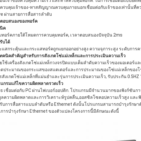
ื่อนเจ้าของควบคุมความเร็ว และทาสควบคุมทอร์ค. ในการเชื่อมต่อแบบยืด
ควบคุมเจ้าของ-ทาสสัญญาณควบคุมภายนอกเชื่อมต่อกับเจ้าของเท่านั้นที่ค
ve ผ่านสายการสื่อสารลําดับ
ตอบสนองของทอร์ค
นิค
พิ่มทอร์คภายใต้โหมดการควบคุมทอร์ค, เวลาตอบสนองปัจจุบัน 2ms
รับได้
ระแสกระตุ้นและกระแสทอร์คถูกแยกออกอย่างสูง ความจุภาระสูง ระดับการค
เทคนิคสําคัญสําหรับการสังเกตโซ่แม่เหล็กและการประเมินความเร็ว
ดยใช้เครื่องสังเกตโซ่แม่เหล็กวงจรปิดแบบเต็มลําดับความเร็วของมอเตอร
ดประมาณของกระแสของสแตเตอร์และการประมาณของโซ่แม่เหล็กของโร
ารสังเกตโซ่แม่เหล็กที่แม่นยําและรุ่นการประเมินความเร็ว, รับประกัน 0.5
แกรมแก้ไขความผิดพลาดรวดเร็ว
s เชื่อมต่อกับ PC ผ่านไฟเบอร์ออปติก. โปรแกรมมีจํานวนมากของฟังก์ชันการป
มูลความผิดพลาดและการวิเคราะห์รูปคลื่น,ออสซิลโซคอปความเร็วสูง และ
รับการสื่อสารแบบลําดับหรือ Ethernet ดังนั้นโปรแกรมสามารถบํารุงรักษา
นการบํารุงรักษา Ethernet ของตัวแปลงโครงการนี้มีลักษณะดังนี้