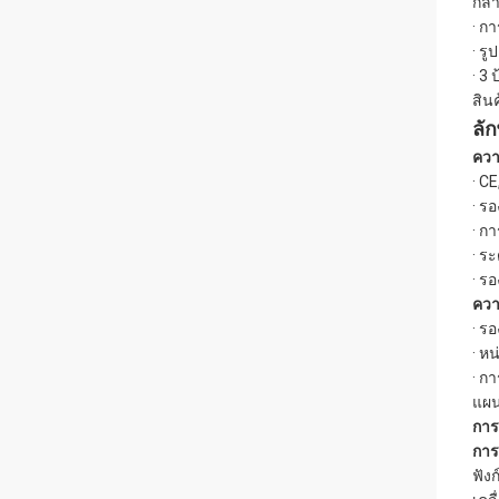
กลํ
· ก
· ร
· 3
สิน
ลั
คว
· C
· ร
· ก
· ร
· ร
ควา
· ร
· หน
· กา
แผน
การค
การ
ฟัง