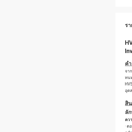
รา
HV
In
คํ
จาก
ทนท
HV5
อุต
สิน
ลั
คว
· ต