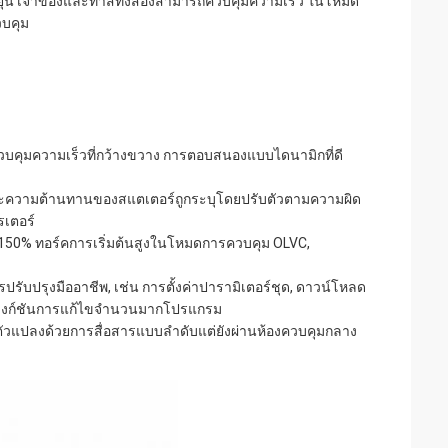
หยุ่น เจ้าของและทาสทั้งสองสามารถควบคุมความเร็ว ในโหมด
วบคุม
วบคุมความเร็วที่กว้างขวาง การตอบสนองแบบไดนามิกที่ดี
์และความต้านทานของสแตเตอร์ถูกระบุโดยปรับตัวตามความผิด
เตอร์
HZ 150% ทอร์คการเริ่มต้นสูงในโหมดการควบคุม OLVC,
รับปรุงมืออาชีพ, เช่น การตั้งค่าปารามิเตอร์ชุด, ดาวน์โหลด
ฟังก์ชันการแก้ไขจํานวนมากโปรแกรม
ตัวแปลงด้วยการสื่อสารแบบลําดับแต่ยังผ่านห้องควบคุมกลาง