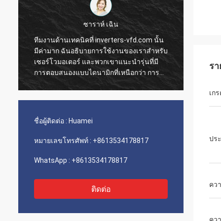
ซาราห์ เฉิน
ทีมงานด้านเทคนิคที่ inverters-vfd.com นั้น
คำสั่ง
มีค่ามาก ฉันอธิบายการใช้งานของเราสำหรับ
การดำเ
เซอร์โวมอเตอร์ และพวกเขาแนะนำรุ่นที่มี
ความรว
รา
การตอบสนองแบบไดนามิกที่เหนือกว่า การ
ติดตั้
ติดตั้งเป็นไปอย่างราบรื่น และความแม่นยำได้
เรามีค
เกร
ปรับปรุงเวลาการทำงานของเรา คำแนะนำ
ขนส่งแ
จากผู้เชี่ยวชาญและผลิตภัณฑ์ที่มี
ประกอบเ
ประสิทธิภาพสูง!
เลย
ชื่อผู้ติดต่อ :
Huamei
ประ
หมายเลขโทรศัพท์ :
+8613534178817
WhatsApp :
+8613534178817
ความ
ติดต่อ
ควา