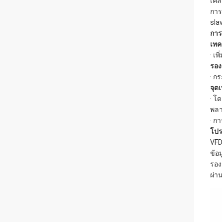
เคล
การ
sla
การ
เทค
· เ
รอง
· ก
จุด
· โ
พลา
· ก
โปร
VFD
ข้อ
รอง
ผ่า