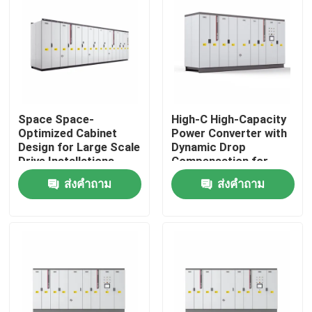
เกี่ยวกับเรา
ทัวร์โรงงาน
Space Space-
High-C High-Capacity
การควบคุมคุณภาพ
Optimized Cabinet
Power Converter with
Design for Large Scale
Dynamic Drop
Drive Installations
Compensation for
ติดต่อเรา
Saving Valuable Floor
Smooth Motor
ส่งคำถาม
ส่งคำถาม
Space
Performance
ข่าว
ขอทุน
ไดรฟ์ความถี่ตัวแปร VFD