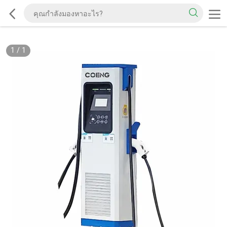
1
/
1