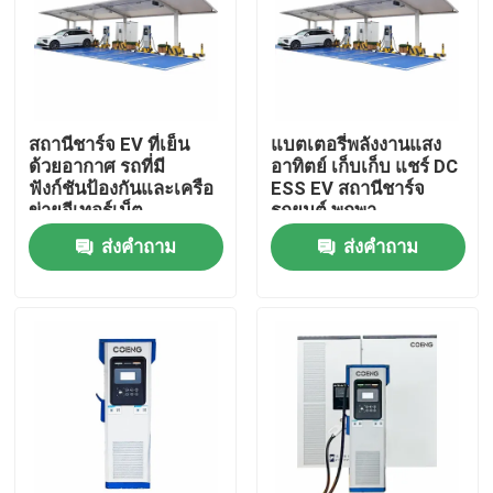
เกี่ยวกับเรา
ทัวร์โรงงาน
สถานีชาร์จ EV ที่เย็น
แบตเตอรี่พลังงานแสง
ด้วยอากาศ รถที่มี
อาทิตย์ เก็บเก็บ แชร์ DC
ฟังก์ชันป้องกันและเครือ
ESS EV สถานีชาร์จ
การควบคุมคุณภาพ
ข่ายอีเทอร์เน็ต
รถยนต์ พกพา
ส่งคำถาม
ส่งคำถาม
ติดต่อเรา
ข่าว
ขอทุน
ไดรฟ์ความถี่ตัวแปร VFD