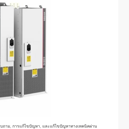
สอบถาม, การแก้ไขปัญหา, และแก้ไขปัญหาทางเทคนิคผ่าน