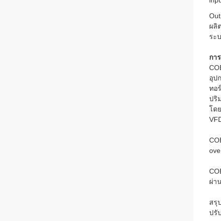
inp
Out
ผลิ
ระบ
การ
COE
อุป
ทอร
ปริ
โดย
VFD
COE
ove
COE
ผ่า
สรุ
ปรั