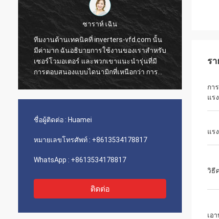
ซาราห์ เฉิน
ทีมงานด้านเทคนิคที่ inverters-vfd.com นั้น
คำสั่ง
มีค่ามาก ฉันอธิบายการใช้งานของเราสำหรับ
การดำเ
รา
เซอร์โวมอเตอร์ และพวกเขาแนะนำรุ่นที่มี
ความรว
การตอบสนองแบบไดนามิกที่เหนือกว่า การ
ติดตั้
ติดตั้งเป็นไปอย่างราบรื่น และความแม่นยำได้
เรามีค
กา
ปรับปรุงเวลาการทำงานของเรา คำแนะนำ
ขนส่งแ
แรง
จากผู้เชี่ยวชาญและผลิตภัณฑ์ที่มี
ประกอบเ
ประสิทธิภาพสูง!
เลย
ชื่อผู้ติดต่อ :
Huamei
แรง
หมายเลขโทรศัพท์ :
+8613534178817
WhatsApp :
+8613534178817
วิธ
ติดต่อ
เอา