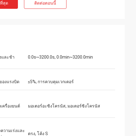
ี่สุด
ติดต่อตอนนี้
ท์
เจค มิลเลอร์
ุนเสียงเบาสำหรับ
เราเสี่ยงสั่งซื้อจาก inverters-vfd.com เพื่อ
่ละเอียดอ่อน
เปลี่ยน VFD ที่สำคัญในสายการผลิตของเรา
งียบสนิทและรักษา
สินค้าไม่เพียงแต่ตรงกับความต้องการอย่าง
คุณภาพเกินกว่า
สมบูรณ์แบบเท่านั้น แต่ยังมีราคาถูกกว่า
ราคาเพียงเศษเสี้ยว
ซัพพลายเออร์รายก่อนของเราอีกด้วย ความ
่งและช้า
0.0s~3200.0s, 0.0min~3200.0min
รใช้งานเฉพาะทาง
เสถียรของมันช่วยขจัดปัญหาการสะดุดบ่อย
ครั้งของเราได้ คุ้มค่าอย่างยิ่งและเป็น
พันธมิตรที่เชื่อถือได้สำหรับส่วนประกอบ
อุตสาหกรรม
นของแรงบิด
≤5%, การควบคุมเวกเตอร์
เครื่องยนต์
มอเตอร์อะซิงโครนัส, มอเตอร์ซิงโครนัส
้งความเร่งและ
ตรง, โค้ง S