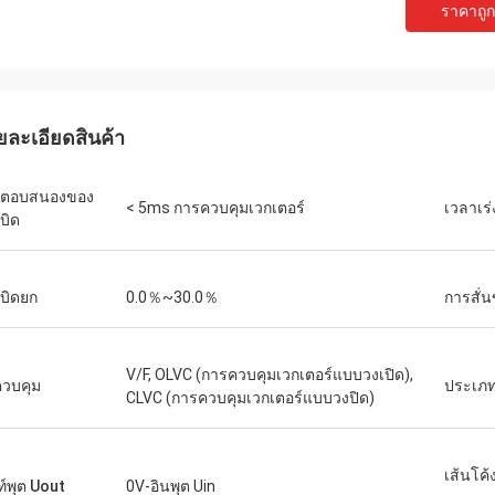
ราคาถูกท
เดวิด "บิ๊ก ดี" โควาลสกี
เอมิลี่ ไว
ซื้อ PLC และ HMI หลายชุดของเราได้รับ
เราต้องการมอเตอร์แกนหม
นินการอย่างถูกต้องและจัดส่งด้วย
สภาพแวดล้อมการทดสอบที
ยละเอียดสินค้า
ดเร็วอย่างน่าประหลาดใจ นับตั้งแต่
หน่วยที่เราซื้อมาทำงานเ
งแล้ว การสื่อสารของระบบควบคุมของ
แรงบิดได้อย่างสม่ำเสมอ 
วามเสถียรมากขึ้น เราประทับใจกับการ
แบรนด์ดังที่เราเคยใช้ ใน
รตอบสนองของ
< 5ms การควบคุมเวกเตอร์
เวลาเร
ละการทำงานที่แข็งแกร่งของส่วน
เหมาะอย่างยิ่งสำหรับกา
บิด
หล่านี้ เป็นประสบการณ์ที่ไม่ยุ่งยาก
บิดยก
0.0％~30.0％
การสั่
V/F, OLVC (การควบคุมเวกเตอร์แบบวงเปิด),
ีควบคุม
ประเภท
CLVC (การควบคุมเวกเตอร์แบบวงปิด)
เส้นโค
ท์พุต Uout
0V-อินพุต Uin