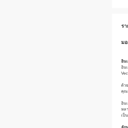
รา
มอ
อิน
อิน
Vec
ด้ว
คุณ
อิน
หลาย
เป็
ลัก