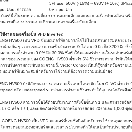
ut Uin
3Phase, 500V (-15%) ~ 690V (+ 10%) 3Pha
put Uout การออก
0V-input Uin
ตภัณฑ์นี้เป็นระบบความถี่แปรปรวนแบบเดียวและหลายเครื่องขับเคลื่อน หรือท
บความถี่แปรปรวนแบบเดียวและหลายเครื่องขับเคลื่อน
ใช้งานของเครื่องปั่น VFD Inverter:
NG HV500 เป็น VFD ขับมอเตอร์ที่สามารถใช้ได้ในอุตสาหกรรมหลายประเภท.
กรณ์กลอื่น ๆ.เวลาเร่งและความช้าสามารถปรับได้จาก 0.0s ถึง 3200.0s ซึ
์คสามารถตั้งค่าจาก 0.0% ถึง 30.0% ซึ่งทําให้มอเตอร์ทํางานในระดับทอร์คท
มาตรของแรงหมุนของ COENG HV500 ต่ํากว่า 5% ซึ่งหมายความว่ามันให้การท
การปรับความกระชับและความถี่. Vector Control เป็นที่รู้จักสําหรับความแ
 มอเตอร์ที่เหมาะสมสําหรับการใช้งานที่ต้องการความแม่นยําสูง
NG HV500 ยังมีลักษณะการลดความเร็วแบบไดนามิก โดย OLVC ต่ํากว่า 0.5%
rspeed หรือ underspeed ระหว่างการทํางานซึ่งอาจทําให้อุปกรณ์หรือผลิตภั
NG HV500 สามารถซื้อได้ด้วยปริมาณการสั่งซื้อขั้นต่ํา 1 และสามารถจัด
น L / C หรือ T / T,และผลิตภัณฑ์มีศักยภาพในการจัดส่ง 20รายละ 1,000 ชุดต
ป COENG HV500 เป็น VFD มอเตอร์ที่น่าเชื่อถือสําหรับการใช้งานอุตสาหก
บในการตอบสนองทอมปอร์ตและเวลาเร่ง/เบาลงทําให้มันเป็นส่วนประกอบท