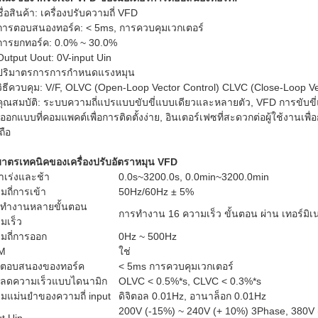
ชื่อสินค้า: เครื่องปรับความถี่ VFD
การตอบสนองทอร์ค: < 5ms, การควบคุมเวกเตอร์
การยกทอร์ค: 0.0% ~ 30.0%
Output Uout: 0V-input Uin
ปริมาตรการการกําหนดแรงหมุน
วิธีควบคุม: V/F, OLVC (Open-Loop Vector Control) CLVC (Close-Loop Ve
คุณสมบัติ: ระบบความถี่แปรแบบขับขี่แบบเดียวและหลายตัว, VFD การขับขี่
ออกแบบที่คอมแพคต์เพื่อการติดตั้งง่าย, อินเตอร์เฟซที่สะดวกต่อผู้ใช้งานเพื่
อถือ
มาตรเทคนิคของเครื่องปรับอัตราหมุน VFD
าเร่งและช้า
0.0s~3200.0s, 0.0min~3200.0min
มถี่การเข้า
50Hz/60Hz ± 5%
ทํางานหลายขั้นตอน
การทํางาน 16 ความเร็ว ขั้นตอน ผ่าน เทอร์มิ
มเร็ว
มถี่การออก
0Hz ~ 500Hz
M
ใช่
ตอบสนองของทอร์ค
< 5ms การควบคุมเวกเตอร์
ลดความเร็วแบบไดนามิก
OLVC < 0.5%*s, CLVC < 0.3%*s
มแม่นยําของความถี่ input
ดิจิตอล 0.01Hz, อานาล็อก 0.01Hz
200V (-15%) ~ 240V (+ 10%) 3Phase, 380V 