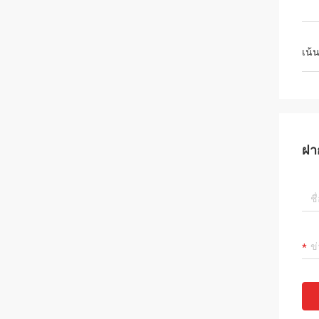
เน้
ฝา