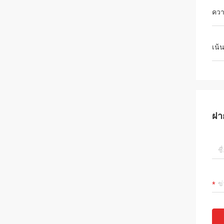
ควา
เน้
ฝา