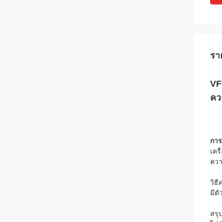
รา
VF
คว
การ
เคร
ควา
วิธ
มีต
สรุ