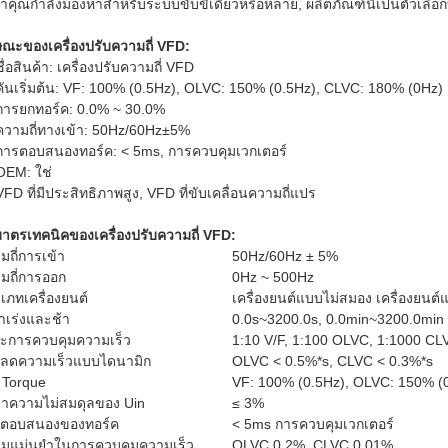
ว่าคุณกําลังมองหาสําหรับระบบขับขี่เดียวหรือหลาย, ผลิตภัณฑ์นี้เป็นตัวเลือก
ษณะของเครื่องปรับความถี่ VFD:
ชื่อสินค้า: เครื่องปรับความถี่ VFD
คันเริ่มต้น: VF: 100% (0.5Hz), OLVC: 150% (0.5Hz), CLVC: 180% (0Hz)
การยกทอร์ค: 0.0% ~ 30.0%
ความถี่ทางเข้า: 50Hz/60Hz±5%
การตอบสนองทอร์ค: < 5ms, การควบคุมเวกเตอร์
OEM: ใช่
VFD ที่มีประสิทธิภาพสูง, VFD ที่ขับเคลื่อนความถี่แปร
มาตรเทคนิคของเครื่องปรับความถี่ VFD:
มถี่การเข้า
50Hz/60Hz ± 5%
มถี่การออก
0Hz ~ 500Hz
เภทเครื่องยนต์
เครื่องยนต์แบบไม่สมอง เครื่องยนต
าเร่งและช้า
0.0s~3200.0s, 0.0min~3200.0min
ะการควบคุมความเร็ว
1:10 V/F, 1:100 OLVC, 1:1000 CL
ลดความเร็วแบบไดนามิก
OLVC < 0.5%*s, CLVC < 0.3%*s
ม Torque
VF: 100% (0.5Hz), OLVC: 150% (
ราความไม่สมดุลของ Uin
≤ 3%
ตอบสนองของทอร์ค
< 5ms การควบคุมเวกเตอร์
มแม่นยําในการควบคุมความเร็ว
OLVC 0.2%, CLVC 0.01%