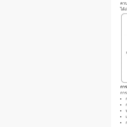
ควบ
ได้
การ
การ