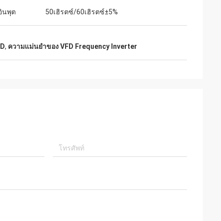
อินพุต
50เฮิรตซ์/60เฮิรตซ์±5%
FD
,
ความแม่นยําของ VFD Frequency Inverter