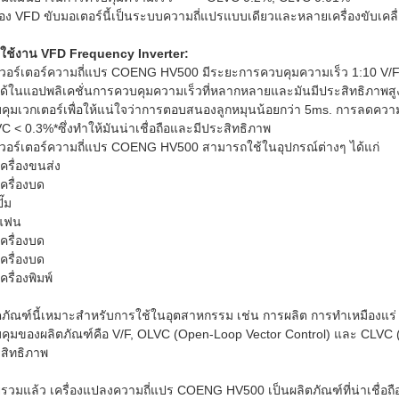
ื่อง VFD ขับมอเตอร์นี้เป็นระบบความถี่แปรแบบเดียวและหลายเครื่องขับเคลื
ใช้งาน VFD Frequency Inverter:
เวอร์เตอร์ความถี่แปร COENG HV500 มีระยะการควบคุมความเร็ว 1:10 V/
ได้ในแอปพลิเคชั่นการควบคุมความเร็วที่หลากหลายและมันมีประสิทธิภาพสู
คุมเวกเตอร์เพื่อให้แน่ใจว่าการตอบสนองลูกหมุนน้อยกว่า 5ms. การลดคว
C < 0.3%*ซึ่งทําให้มันน่าเชื่อถือและมีประสิทธิภาพ
เวอร์เตอร์ความถี่แปร COENG HV500 สามารถใช้ในอุปกรณ์ต่างๆ ได้แก่
เครื่องขนส่ง
เครื่องบด
ั๊ม
แฟน
เครื่องบด
เครื่องบด
เครื่องพิมพ์
ตภัณฑ์นี้เหมาะสําหรับการใช้ในอุตสาหกรรม เช่น การผลิต การทําเหมืองแร
คุมของผลิตภัณฑ์คือ V/F, OLVC (Open-Loop Vector Control) และ CLVC (
สิทธิภาพ
รวมแล้ว เครื่องแปลงความถี่แปร COENG HV500 เป็นผลิตภัณฑ์ที่น่าเชื่