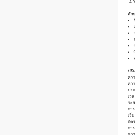
ไม่
ลัก
ปริ
ควา
ควา
ประ
เวล
ระย
การ
เริ่
อัต
การ
ควา