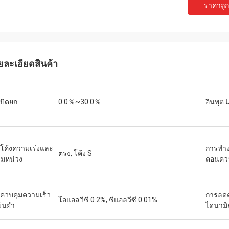
ราคาถูกท
เดวิด "บิ๊ก ดี" โควาลสกี
เอมิลี่ ไว
ซื้อ PLC และ HMI หลายชุดของเราได้รับ
เราต้องการมอเตอร์แกนหม
นินการอย่างถูกต้องและจัดส่งด้วย
สภาพแวดล้อมการทดสอบที
ยละเอียดสินค้า
ดเร็วอย่างน่าประหลาดใจ นับตั้งแต่
หน่วยที่เราซื้อมาทำงานเ
งแล้ว การสื่อสารของระบบควบคุมของ
แรงบิดได้อย่างสม่ำเสมอ 
วามเสถียรมากขึ้น เราประทับใจกับการ
แบรนด์ดังที่เราเคยใช้ ใน
ละการทำงานที่แข็งแกร่งของส่วน
เหมาะอย่างยิ่งสำหรับกา
บิดยก
0.0％~30.0％
อินพุต 
หล่านี้ เป็นประสบการณ์ที่ไม่ยุ่งยาก
นโค้งความเร่งและ
การทํา
ตรง, โค้ง S
มหน่วง
ตอนควา
ควบคุมความเร็ว
การลด
โอแอลวีซี 0.2%, ซีแอลวีซี 0.01%
ม่นยำ
ไดนามิ