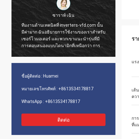
ซาราห์ เฉิน
ทีมงานด้านเทคนิคที่ inverters-vfd.com นั้น
คำสั่ง
มีค่ามาก ฉันอธิบายการใช้งานของเราสำหรับ
การดำเ
รา
เซอร์โวมอเตอร์ และพวกเขาแนะนำรุ่นที่มี
ความรว
การตอบสนองแบบไดนามิกที่เหนือกว่า การ
ติดตั้
ติดตั้งเป็นไปอย่างราบรื่น และความแม่นยำได้
เรามีค
ปรับปรุงเวลาการทำงานของเรา คำแนะนำ
ขนส่งแ
แรง
จากผู้เชี่ยวชาญและผลิตภัณฑ์ที่มี
ประกอบเ
ประสิทธิภาพสูง!
เลย
ชื่อผู้ติดต่อ :
Huamei
หมายเลขโทรศัพท์ :
+8613534178817
เส้
ควา
WhatsApp :
+8613534178817
การ
ติดต่อ
ที่แ