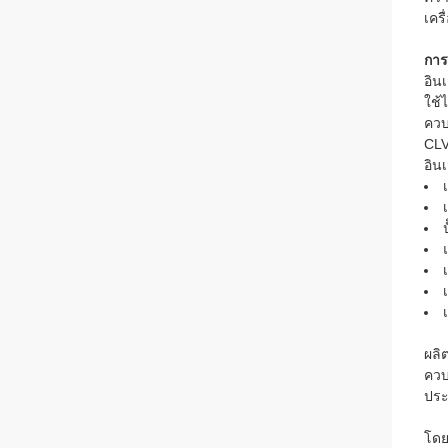
เคร
การ
อิน
ใช้
ควบ
CLV
อิน
ป
ผลิ
ควบ
ประ
โดย