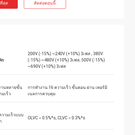
ี่สุด
ติดต่อตอนนี้
ท์
เจค มิลเลอร์
ุนเสียงเบาสำหรับ
เราเสี่ยงสั่งซื้อจาก inverters-vfd.com เพื่อ
่ละเอียดอ่อน
เปลี่ยน VFD ที่สำคัญในสายการผลิตของเรา
งียบสนิทและรักษา
สินค้าไม่เพียงแต่ตรงกับความต้องการอย่าง
คุณภาพเกินกว่า
สมบูรณ์แบบเท่านั้น แต่ยังมีราคาถูกกว่า
ราคาเพียงเศษเสี้ยว
ซัพพลายเออร์รายก่อนของเราอีกด้วย ความ
200V (-15%) ~240V (+10%) 3เฟส , 380V
รใช้งานเฉพาะทาง
เสถียรของมันช่วยขจัดปัญหาการสะดุดบ่อย
Uin
(-15%) ~480V (+10%) 3เฟส, 500V (-15%)
ครั้งของเราได้ คุ้มค่าอย่างยิ่งและเป็น
~690V (+10%) 3เฟส
พันธมิตรที่เชื่อถือได้สำหรับส่วนประกอบ
อุตสาหกรรม
งานหลายขั้น
การทํางาน 16 ความเร็ว ขั้นตอน ผ่าน เทอร์มิ
มเร็ว
เนลการควบคุม
ความเร็วแบบ
OLVC＜0.5%*s, CLVC＜0.3%*s
ก