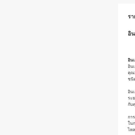
รา
อิ
อิน
อิน
คุณ
ชนิ
อิน
ระย
กับ
การ
ในก
ไหล