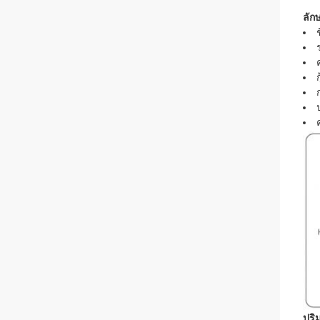
ลัก
ปริ