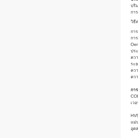
ปริ
การ
วิธ
การ
การ
Oe
ประ
ควา
ระย
ควา
ควา
การ
COE
เวอ
HV5
แม่
อุต