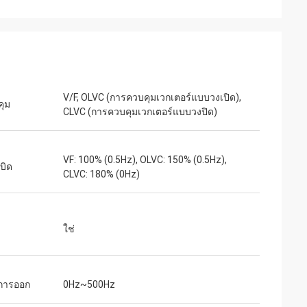
ท์
เจค มิลเลอร์
ุนเสียงเบาสำหรับ
เราเสี่ยงสั่งซื้อจาก inverters-vfd.com เพื่อ
่ละเอียดอ่อน
เปลี่ยน VFD ที่สำคัญในสายการผลิตของเรา
งียบสนิทและรักษา
สินค้าไม่เพียงแต่ตรงกับความต้องการอย่าง
V/F, OLVC (การควบคุมเวกเตอร์แบบวงเปิด),
คุณภาพเกินกว่า
สมบูรณ์แบบเท่านั้น แต่ยังมีราคาถูกกว่า
คุม
CLVC (การควบคุมเวกเตอร์แบบวงปิด)
ราคาเพียงเศษเสี้ยว
ซัพพลายเออร์รายก่อนของเราอีกด้วย ความ
รใช้งานเฉพาะทาง
เสถียรของมันช่วยขจัดปัญหาการสะดุดบ่อย
ครั้งของเราได้ คุ้มค่าอย่างยิ่งและเป็น
VF: 100% (0.5Hz), OLVC: 150% (0.5Hz),
พันธมิตรที่เชื่อถือได้สำหรับส่วนประกอบ
งบิด
CLVC: 180% (0Hz)
อุตสาหกรรม
ใช่
่การออก
0Hz~500Hz