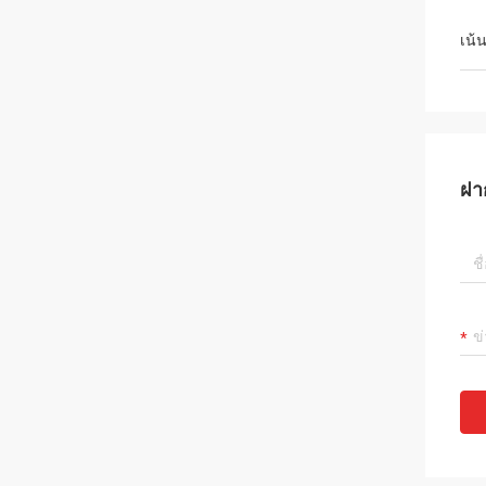
เน้
ฝา