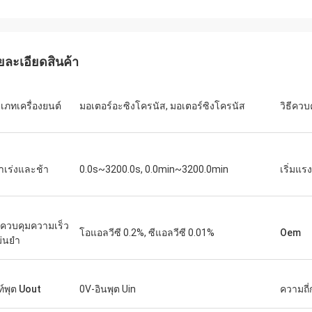
เดวิด "บิ๊ก ดี" โควาลสกี
เอมิลี่ ไว
ซื้อ PLC และ HMI หลายชุดของเราได้รับ
เราต้องการมอเตอร์แกนหม
ยละเอียดสินค้า
นินการอย่างถูกต้องและจัดส่งด้วย
สภาพแวดล้อมการทดสอบที
ดเร็วอย่างน่าประหลาดใจ นับตั้งแต่
หน่วยที่เราซื้อมาทำงานเ
งแล้ว การสื่อสารของระบบควบคุมของ
แรงบิดได้อย่างสม่ำเสมอ 
เภทเครื่องยนต์
มอเตอร์อะซิงโครนัส, มอเตอร์ซิงโครนัส
วิธีควบ
วามเสถียรมากขึ้น เราประทับใจกับการ
แบรนด์ดังที่เราเคยใช้ ใน
ละการทำงานที่แข็งแกร่งของส่วน
เหมาะอย่างยิ่งสำหรับกา
หล่านี้ เป็นประสบการณ์ที่ไม่ยุ่งยาก
าเร่งและช้า
0.0s~3200.0s, 0.0min~3200.0min
เริ่มแร
ควบคุมความเร็ว
โอแอลวีซี 0.2%, ซีแอลวีซี 0.01%
Oem
ม่นยำ
ท์พุต Uout
0V-อินพุต Uin
ความถี