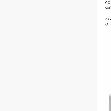
COE
ระเ
สรุ
อุต