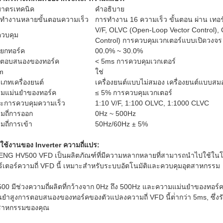
มาตรเทคนิค
คําอธิบาย
ทํางานหลายขั้นตอนความเร็ว
การทํางาน 16 ความเร็ว ขั้นตอน ผ่าน เทอ
V/F, OLVC (Open-Loop Vector Control),
ีควบคุม
Control) การควบคุมเวกเตอร์แบบเปิดวงจร
ยกทอร์ค
00.0% ~ 30.0%
ตอบสนองของทอร์ค
< 5ms การควบคุมเวกเตอร์
m
ใช่
เภทเครื่องยนต์
เครื่องยนต์แบบไม่สมอง เครื่องยนต์แบบสม
มแม่นยําของทอร์ค
≤ 5% การควบคุมเวกเตอร์
ะการควบคุมความเร็ว
1:10 V/F, 1:100 OLVC, 1:1000 CLVC
มถี่การออก
0Hz ~ 500Hz
มถี่การเข้า
50Hz/60Hz ± 5%
ใช้งานของ Inverter ความถี่แปร:
NG HV500 VFD เป็นผลิตภัณฑ์ที่มีความหลากหลายที่สามารถนําไปใช้ในโ
ร์เตอร์ความถี่ VFD นี้ เหมาะสําหรับระบบอัตโนมัติและควบคุมอุตสาหกรรม
00 มีช่วงความถี่ผลิตที่กว้างจาก 0Hz ถึง 500Hz และความแม่นยําของทอร
นยําสูงการตอบสนองของทอร์คของตัวแปลงความถี่ VFD นี้ต่ํากว่า 5ms, ซึ
สาหกรรมของคุณ