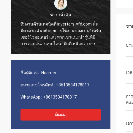
ซาราห์ เฉิน
ทีมงานด้านเทคนิคที่ inverters-vfd.com นั้น
คำสั่ง
รา
มีค่ามาก ฉันอธิบายการใช้งานของเราสำหรับ
การดำเ
เซอร์โวมอเตอร์ และพวกเขาแนะนำรุ่นที่มี
ความรว
การตอบสนองแบบไดนามิกที่เหนือกว่า การ
ติดตั้
ประ
ติดตั้งเป็นไปอย่างราบรื่น และความแม่นยำได้
เรามีค
ปรับปรุงเวลาการทำงานของเรา คำแนะนำ
ขนส่งแ
จากผู้เชี่ยวชาญและผลิตภัณฑ์ที่มี
ประกอบเ
ประสิทธิภาพสูง!
เลย
เวล
ชื่อผู้ติดต่อ :
Huamei
หมายเลขโทรศัพท์ :
+8613534178817
การ
WhatsApp :
+8613534178817
ที่แ
ติดต่อ
เอา