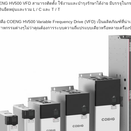
NG HV500 VFD สามารถติดตั้ง ใช้งานและบํารุงรักษาได้ง่าย มีบรรจุในกระเ
งินยืดหยุ่นและรวม L / C และ T / T
ปคือ COENG HV500 Variable Frequency Drive (VFD) เป็นผลิตภัณฑ์ที่น่าเช
สาหกรรมต่างๆไม่ว่าคุณต้องการระบบความถี่แปรแบบเดียวหรือหลายเครื่องขั