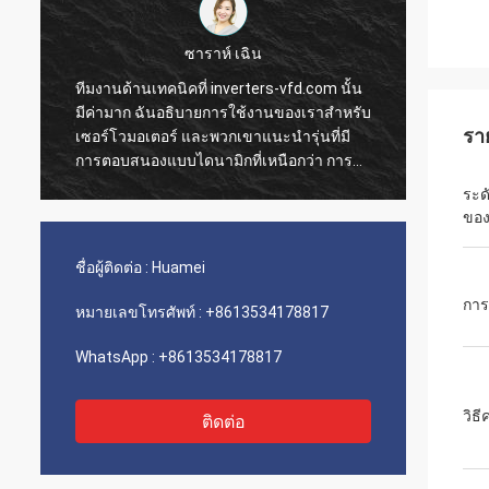
ซาราห์ เฉิน
ทีมงานด้านเทคนิคที่ inverters-vfd.com นั้น
คำสั่ง
มีค่ามาก ฉันอธิบายการใช้งานของเราสำหรับ
การดำเ
รา
เซอร์โวมอเตอร์ และพวกเขาแนะนำรุ่นที่มี
ความรว
การตอบสนองแบบไดนามิกที่เหนือกว่า การ
ติดตั้
ติดตั้งเป็นไปอย่างราบรื่น และความแม่นยำได้
เรามีค
ระด
ปรับปรุงเวลาการทำงานของเรา คำแนะนำ
ขนส่งแ
ของ
จากผู้เชี่ยวชาญและผลิตภัณฑ์ที่มี
ประกอบเ
ประสิทธิภาพสูง!
เลย
ชื่อผู้ติดต่อ :
Huamei
การ
หมายเลขโทรศัพท์ :
+8613534178817
WhatsApp :
+8613534178817
วิธ
ติดต่อ