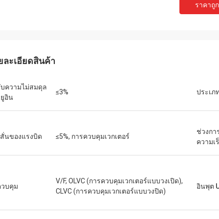
ราคาถูกท
เดวิด "บิ๊ก ดี" โควาลสกี
เอมิลี่ ไว
ซื้อ PLC และ HMI หลายชุดของเราได้รับ
เราต้องการมอเตอร์แกนหม
นินการอย่างถูกต้องและจัดส่งด้วย
สภาพแวดล้อมการทดสอบที
ยละเอียดสินค้า
ดเร็วอย่างน่าประหลาดใจ นับตั้งแต่
หน่วยที่เราซื้อมาทำงานเ
งแล้ว การสื่อสารของระบบควบคุมของ
แรงบิดได้อย่างสม่ำเสมอ 
วามเสถียรมากขึ้น เราประทับใจกับการ
แบรนด์ดังที่เราเคยใช้ ใน
ับความไม่สมดุล
≤3%
ประเภท
ละการทำงานที่แข็งแกร่งของส่วน
เหมาะอย่างยิ่งสำหรับกา
ยูอิน
หล่านี้ เป็นประสบการณ์ที่ไม่ยุ่งยาก
ช่วงกา
สั่นของแรงบิด
≤5%, การควบคุมเวกเตอร์
ความเร
V/F, OLVC (การควบคุมเวกเตอร์แบบวงเปิด),
ีควบคุม
อินพุต 
CLVC (การควบคุมเวกเตอร์แบบวงปิด)