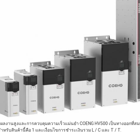
ยผลงานสูงและการควบคุมความเร็วแม่นยํา COENG HV500 เป็นทางออกที่สมบู
สําหรับสินค้านี้คือ 1 และเงื่อนไขการชําระเงินรวม L / C และ T / T.