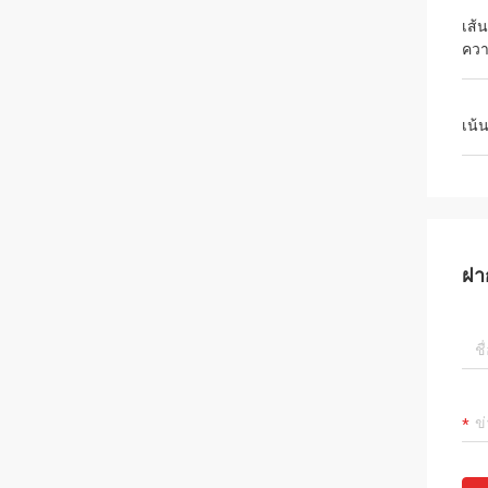
เส้
ควา
เน้
ฝา