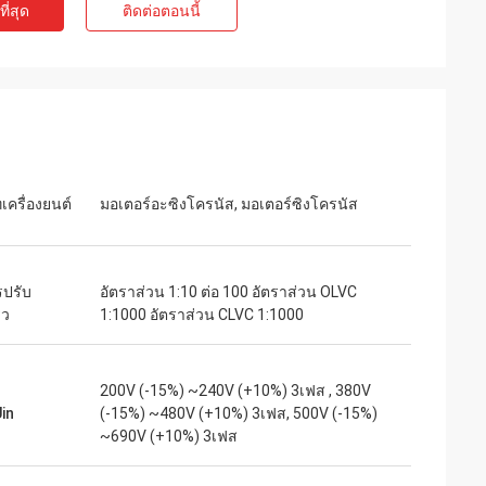
ี่สุด
ติดต่อตอนนี้
ท์
เจค มิลเลอร์
ุนเสียงเบาสำหรับ
เราเสี่ยงสั่งซื้อจาก inverters-vfd.com เพื่อ
่ละเอียดอ่อน
เปลี่ยน VFD ที่สำคัญในสายการผลิตของเรา
งียบสนิทและรักษา
สินค้าไม่เพียงแต่ตรงกับความต้องการอย่าง
คุณภาพเกินกว่า
สมบูรณ์แบบเท่านั้น แต่ยังมีราคาถูกกว่า
ราคาเพียงเศษเสี้ยว
ซัพพลายเออร์รายก่อนของเราอีกด้วย ความ
เครื่องยนต์
มอเตอร์อะซิงโครนัส, มอเตอร์ซิงโครนัส
รใช้งานเฉพาะทาง
เสถียรของมันช่วยขจัดปัญหาการสะดุดบ่อย
ครั้งของเราได้ คุ้มค่าอย่างยิ่งและเป็น
พันธมิตรที่เชื่อถือได้สำหรับส่วนประกอบ
อุตสาหกรรม
รปรับ
อัตราส่วน 1:10 ต่อ 100 อัตราส่วน OLVC
็ว
1:1000 อัตราส่วน CLVC 1:1000
200V (-15%) ~240V (+10%) 3เฟส , 380V
Uin
(-15%) ~480V (+10%) 3เฟส, 500V (-15%)
~690V (+10%) 3เฟส