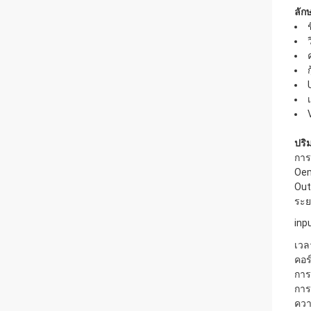
ลัก
ปริ
การ
Oe
Out
ระย
inp
เวล
คอร
การ
การ
ควา