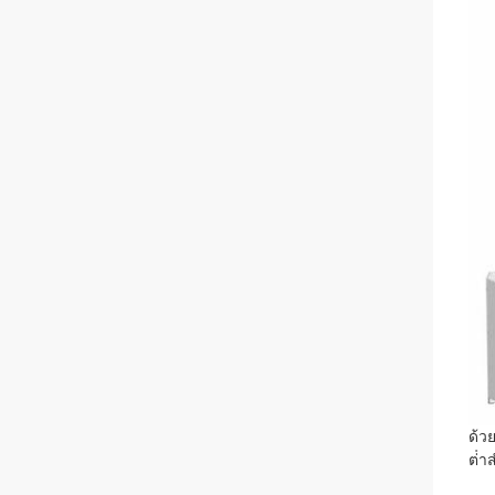
ด้ว
ต่ํา