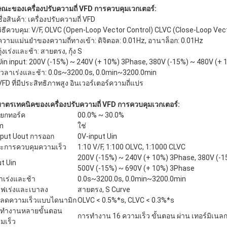
ษณะของเครื่องปรับความถี่ VFD การควบคุมเวกเตอร์:
ชื่อสินค้า: เครื่องปรับความถี่ VFD
วิธีควบคุม: V/F, OLVC (Open-Loop Vector Control) CLVC (Close-Loop Vec
ความแม่นยําของความถี่ทางเข้า: ดิจิตอล: 0.01Hz, อานาล็อก: 0.01Hz
กุ้งเร่งและช้า: สายตรง, กุ้ง S
Uin input: 200V (-15%) ~ 240V (+ 10%) 3Phase, 380V (-15%) ~ 480V (+
เวลาเร่งและช้า: 0.0s~3200.0s, 0.0min~3200.0min
VFD ที่มีประสิทธิภาพสูง อินเวอร์เตอร์ความถี่แปร
มาตรเทคนิคของเครื่องปรับความถี่ VFD การควบคุมเวกเตอร์:
ยกทอร์ค
00.0% ~ 30.0%
m
ใช่
put Uout การออก
0V-input Uin
ะการควบคุมความเร็ว
1:10 V/F, 1:100 OLVC, 1:1000 CLVC
200V (-15%) ~ 240V (+ 10%) 3Phase, 380V (-1
ut Uin
500V (-15%) ~ 690V (+ 10%) 3Phase
าเร่งและช้า
0.0s~3200.0s, 0.0min~3200.0min
์ฟเร่งและเบาลง
สายตรง, S Curve
ลดความเร็วแบบไดนามิก
OLVC < 0.5%*s, CLVC < 0.3%*s
ทํางานหลายขั้นตอน
การทํางาน 16 ความเร็ว ขั้นตอน ผ่าน เทอร์มิเน
มเร็ว