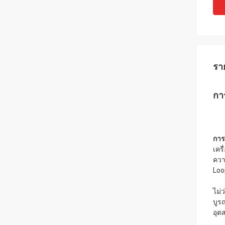
รา
กา
การ
เคร
ควา
Loo
ไม่
บูร
อุต