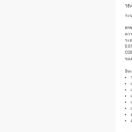
วิธ
ระบ
การ
ควา
ระย
0.0
COE
ของ
อิน