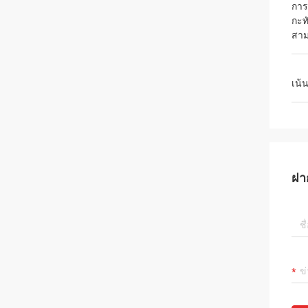
การ
กะท
สา
เน้
ฝา