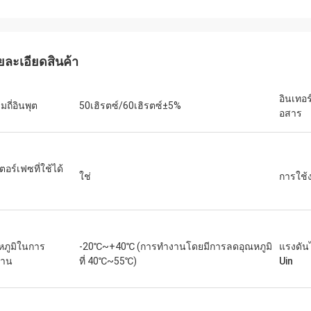
เดวิด "บิ๊ก ดี" โควาลสกี
เอมิลี่ ไว
ซื้อ PLC และ HMI หลายชุดของเราได้รับ
เราต้องการมอเตอร์แกนหม
ยละเอียดสินค้า
นินการอย่างถูกต้องและจัดส่งด้วย
สภาพแวดล้อมการทดสอบที
ดเร็วอย่างน่าประหลาดใจ นับตั้งแต่
หน่วยที่เราซื้อมาทำงานเ
อินเทอร
งแล้ว การสื่อสารของระบบควบคุมของ
แรงบิดได้อย่างสม่ำเสมอ 
ถี่อินพุต
50เฮิรตซ์/60เฮิรตซ์±5%
อสาร
วามเสถียรมากขึ้น เราประทับใจกับการ
แบรนด์ดังที่เราเคยใช้ ใน
ละการทำงานที่แข็งแกร่งของส่วน
เหมาะอย่างยิ่งสำหรับกา
หล่านี้ เป็นประสบการณ์ที่ไม่ยุ่งยาก
ตอร์เฟซที่ใช้ได้
ใช่
การใช้
หภูมิในการ
-20℃~+40℃ (การทำงานโดยมีการลดอุณหภูมิ
แรงดัน
งาน
ที่ 40℃~55℃)
Uin