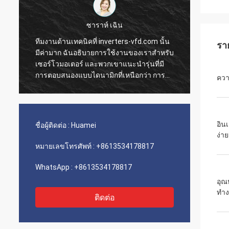
ซาราห์ เฉิน
ทีมงานด้านเทคนิคที่ inverters-vfd.com นั้น
คำสั่ง
รา
มีค่ามาก ฉันอธิบายการใช้งานของเราสำหรับ
การดำเ
เซอร์โวมอเตอร์ และพวกเขาแนะนำรุ่นที่มี
ความรว
การตอบสนองแบบไดนามิกที่เหนือกว่า การ
ติดตั้
ความ
ติดตั้งเป็นไปอย่างราบรื่น และความแม่นยำได้
เรามีค
ปรับปรุงเวลาการทำงานของเรา คำแนะนำ
ขนส่งแ
จากผู้เชี่ยวชาญและผลิตภัณฑ์ที่มี
ประกอบเ
ประสิทธิภาพสูง!
เลย
อินเ
ชื่อผู้ติดต่อ :
Huamei
ง่าย
หมายเลขโทรศัพท์ :
+8613534178817
WhatsApp :
+8613534178817
อุณ
ทำ
ติดต่อ