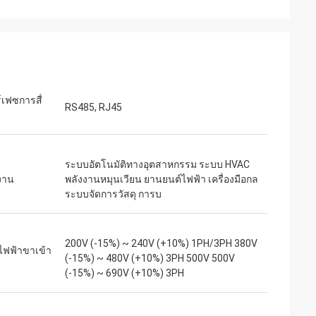
ท์
เจค มิลเลอร์
ุนเสียงเบาสำหรับ
เราเสี่ยงสั่งซื้อจาก inverters-vfd.com เพื่อ
่ละเอียดอ่อน
เปลี่ยน VFD ที่สำคัญในสายการผลิตของเรา
งียบสนิทและรักษา
สินค้าไม่เพียงแต่ตรงกับความต้องการอย่าง
์เฟซการสื่
คุณภาพเกินกว่า
สมบูรณ์แบบเท่านั้น แต่ยังมีราคาถูกกว่า
RS485, RJ45
ราคาเพียงเศษเสี้ยว
ซัพพลายเออร์รายก่อนของเราอีกด้วย ความ
รใช้งานเฉพาะทาง
เสถียรของมันช่วยขจัดปัญหาการสะดุดบ่อย
ครั้งของเราได้ คุ้มค่าอย่างยิ่งและเป็น
ระบบอัตโนมัติทางอุตสาหกรรม ระบบ HVAC
พันธมิตรที่เชื่อถือได้สำหรับส่วนประกอบ
งาน
พลังงานหมุนเวียน ยานยนต์ไฟฟ้า เครื่องมือกล
อุตสาหกรรม
ระบบจัดการวัสดุ การบ
200V (-15%) ~ 240V (+10%) 1PH/3PH 380V
ไฟฟ้าขาเข้า
(-15%) ~ 480V (+10%) 3PH 500V 500V
(-15%) ~ 690V (+10%) 3PH