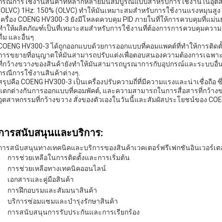
กรณีการใช้งานสินค้าที่หลากหลายมันสมบูรณ์แบบสําหรับการใช้งานในอุตสาหก
(OLVC) 1Hz: 150% (OLVC) ทําให้มันเหมาะสมสําหรับการใช้งานแรงหมุนสูง
เครื่อง COENG HV300-3 ยังมีโหลดควบคุม PID ภายในที่ให้การควบคุมที่แม่
ทําให้ผลิตภัณฑ์เป็นที่เหมาะสมสําหรับการใช้งานที่ต้องการการควบคุมควา
ดื่ม และอื่นๆ
COENG HV300-3 ได้ถูกออกแบบด้วยการออกแบบที่คอมแพคต์ที่ทําให้การติดตั้
การขยายที่อนุญาตให้มันสามารถปรับแต่งเพื่อตอบสนองความต้องการเฉ
ที่กว้างขวางของสินค้ายังทําให้มันสามารถบูรณาการกับอุปกรณ์และระบบอื่น 
กรณีการใช้งานสินค้าต่างๆ.
สรุปคือ COENG HV300-3 เป็นเครื่องปรับความถี่ที่มีความแรงและน่าเชื่อถือ
แตกต่างกันการออกแบบที่คอมพัคต์, และความสามารถในการสื่อสารที่กว้างขว
อุตสาหกรรมที่กว้างขวาง สั่งของตัวเองในวันนี้และสัมผัสประโยชน์ของ CO
การสนับสนุนและบริการ:
การสนับสนุนทางเทคนิคและบริการของสินค้าเวคเตอร์ฟรีเฟกชันอินเวอร์เตอร
การช่วยเหลือในการติดตั้งและการเริ่มต้น
การช่วยเหลือทางเทคนิคออนไลน์
เอกสารและคู่มือสินค้า
การฝึกอบรมและสัมมนาสินค้า
บริการซ่อมแซมและบํารุงรักษาสินค้า
การสนับสนุนการรับประกันและการเรียกร้อง