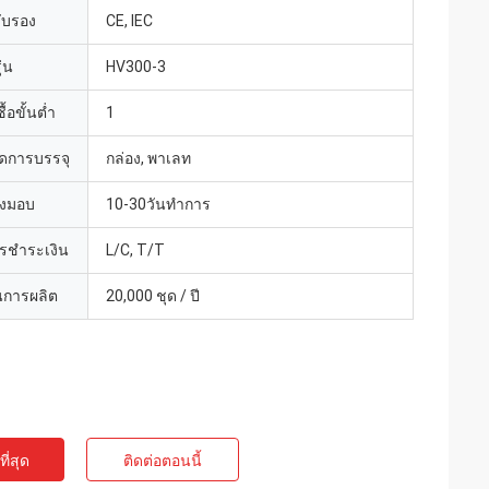
รับรอง
CE, IEC
่น
HV300-3
้อขั้นต่ำ
1
ดการบรรจุ
กล่อง, พาเลท
่งมอบ
10-30วันทำการ
ารชำระเงิน
L/C, T/T
การผลิต
20,000 ชุด / ปี
ี่สุด
ติดต่อตอนนี้