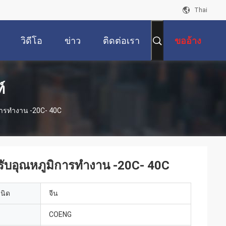
Thai
วิดีโอ
ข่าว
ติดต่อเรา
ขออ้าง
์
การทํางาน -20C- 40C
รับอุณหภูมิการทํางาน -20C- 40C
เนิด
จีน
COENG