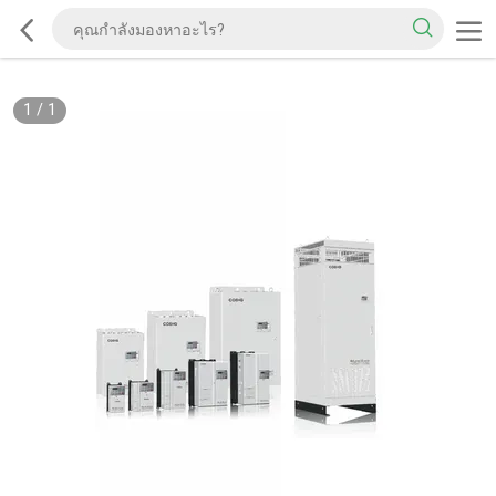
1
/
1