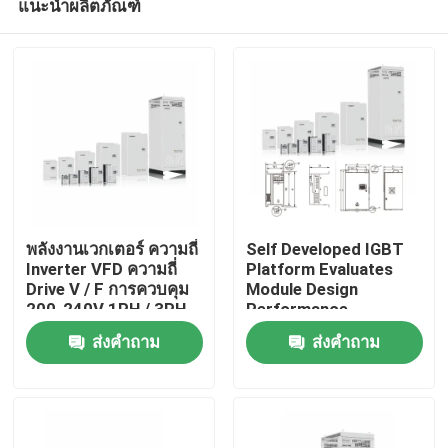
แนะนำผลิตภัณฑ์
พลังงานเวกเตอร์ ความถี่
Self Developed IGBT
Inverter VFD ความถี่
Platform Evaluates
Drive V / F การควบคุม
Module Design
200-240V 1PH / 3PH
Performance
บ้าน
ความแรงดันเข้าสั่นต่ํา
ส่งคำถาม
ส่งคำถาม
สินค้า
วิดีโอ