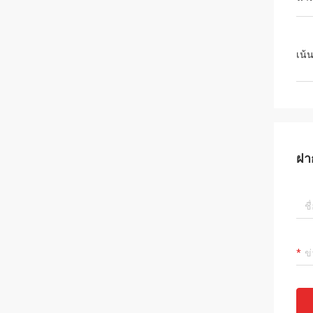
เน้
ฝา