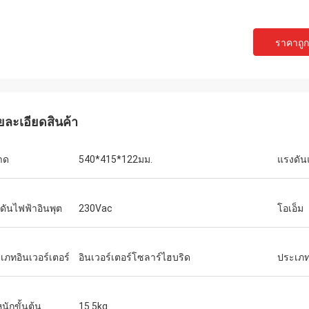
เดวิด "บิ๊ก ดี" โควาลสกี
เอมิลี่ ไว
ราคาถูกท
ซื้อ PLC และ HMI หลายชุดของเราได้รับ
เราต้องการมอเตอร์แกนหม
นินการอย่างถูกต้องและจัดส่งด้วย
สภาพแวดล้อมการทดสอบที
ดเร็วอย่างน่าประหลาดใจ นับตั้งแต่
หน่วยที่เราซื้อมาทำงานเ
งแล้ว การสื่อสารของระบบควบคุมของ
แรงบิดได้อย่างสม่ำเสมอ 
วามเสถียรมากขึ้น เราประทับใจกับการ
แบรนด์ดังที่เราเคยใช้ ใน
ยละเอียดสินค้า
ละการทำงานที่แข็งแกร่งของส่วน
เหมาะอย่างยิ่งสำหรับกา
หล่านี้ เป็นประสบการณ์ที่ไม่ยุ่งยาก
าด
540*415*122มม.
แรงดัน
ดันไฟฟ้าอินพุต
230Vac
โอเอ็ม
เภทอินเวอร์เตอร์
อินเวอร์เตอร์โซลาร์ไฮบริด
ประเภท
นักขั้นต้น
15.5kg