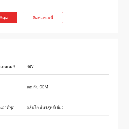
ท์
เจค มิลเลอร์
ี่สุด
ติดต่อตอนนี้
ุนเสียงเบาสำหรับ
เราเสี่ยงสั่งซื้อจาก inverters-vfd.com เพื่อ
่ละเอียดอ่อน
เปลี่ยน VFD ที่สำคัญในสายการผลิตของเรา
งียบสนิทและรักษา
สินค้าไม่เพียงแต่ตรงกับความต้องการอย่าง
คุณภาพเกินกว่า
สมบูรณ์แบบเท่านั้น แต่ยังมีราคาถูกกว่า
ราคาเพียงเศษเสี้ยว
ซัพพลายเออร์รายก่อนของเราอีกด้วย ความ
รใช้งานเฉพาะทาง
เสถียรของมันช่วยขจัดปัญหาการสะดุดบ่อย
ครั้งของเราได้ คุ้มค่าอย่างยิ่งและเป็น
แบตเตอรี่
48V
พันธมิตรที่เชื่อถือได้สำหรับส่วนประกอบ
อุตสาหกรรม
ยอมรับ OEM
เอาต์พุต
คลื่นไซน์บริสุทธิ์เดี่ยว