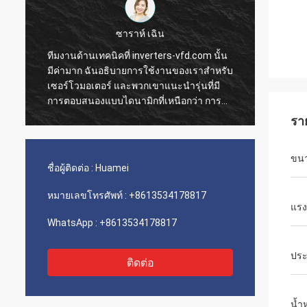
ซาราห์ เฉิน
ทีมงานด้านเทคนิคที่ inverters-vfd.com นั้น
คำสั่ง
มีค่ามาก ฉันอธิบายการใช้งานของเราสำหรับ
การดำเ
เซอร์โวมอเตอร์ และพวกเขาแนะนำรุ่นที่มี
ความรว
การตอบสนองแบบไดนามิกที่เหนือกว่า การ
ติดตั้
ติดตั้งเป็นไปอย่างราบรื่น และความแม่นยำได้
เรามีค
รา
ปรับปรุงเวลาการทำงานของเรา คำแนะนำ
ขนส่งแ
จากผู้เชี่ยวชาญและผลิตภัณฑ์ที่มี
ประกอบเ
ขน
ประสิทธิภาพสูง!
เลย
ชื่อผู้ติดต่อ :
Huamei
หมายเลขโทรศัพท์ :
+8613534178817
แรง
WhatsApp :
+8613534178817
ประ
ติดต่อ
น้ำห