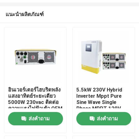
แนะนำผลิตภัณฑ์
อินเวอร์เตอร์ไฮบริดพลัง
5.5kW 230V Hybrid
แสงอาทิตย์ระยะเดียว
Inverter Mppt Pure
บ้าน
5000W 230vac ติดต่อ
Sine Wave Single
ความแรงไฟฟ้าเข้า OEM
Phase MPPT 120V-
รับรอง CE IEC
450V การตรวจจับ
สินค้า
ส่งคำถาม
ส่งคำถาม
อัตโนมัติ
วิดีโอ