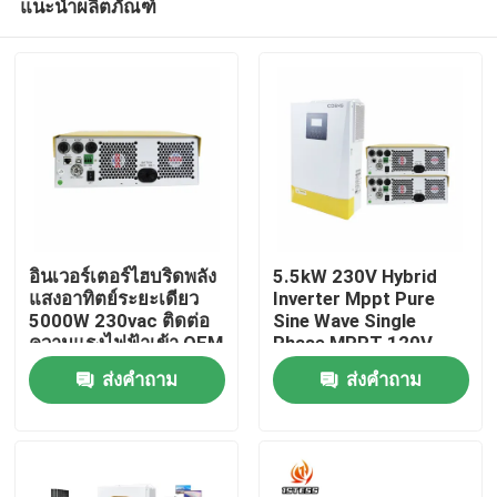
แนะนำผลิตภัณฑ์
อินเวอร์เตอร์ไฮบริดพลัง
5.5kW 230V Hybrid
แสงอาทิตย์ระยะเดียว
Inverter Mppt Pure
5000W 230vac ติดต่อ
Sine Wave Single
ความแรงไฟฟ้าเข้า OEM
Phase MPPT 120V-
บ้าน
รับรอง CE IEC
450V การตรวจจับ
ส่งคำถาม
ส่งคำถาม
อัตโนมัติ
สินค้า
วิดีโอ