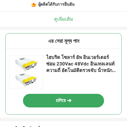
ผู้ผลิตได้รับการยืนยัน
ดูเพิ่มเติม
এর সেরা মূল্য পান
ไฮบริด โซลาร์ อัพ อินเวอร์เตอร์
ซ่อม 230Vac 48Vdc อินเทลเลนท์
ความถี่ อัตโนมัติตรวจจับ น้ําหนัก
เบา
চালিয়ে