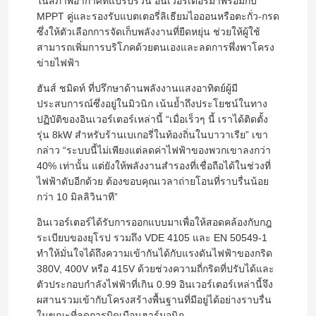
ในสภาพอากาศที่แปรปรวน อินเวอร์เตอร์มาพร้อมกับ
MPPT คู่และรองรับแบตเตอรี่ลิเธียมไอออนหรือตะกั่ว-กรด
ซึ่งให้ตัวเลือกการจัดเก็บพลังงานที่ยืดหยุ่น ช่วยให้ผู้ใช้
สามารถเพิ่มการบริโภคด้วยตนเองและลดการพึ่งพาโครง
ข่ายไฟฟ้า
ฮันส์ ชมิดท์ ที่ปรึกษาด้านพลังงานแสงอาทิตย์ผู้มี
ประสบการณ์ซึ่งอยู่ในมิวนิก เน้นย้ำถึงประโยชน์ในทาง
ปฏิบัติของอินเวอร์เตอร์เหล่านี้ “เมื่อเร็วๆ นี้ เราได้ติดตั้ง
รุ่น 8kW สำหรับร้านเบเกอรี่ในท้องถิ่นในบาวาเรีย” เขา
กล่าว “ระบบนี้ไม่เพียงแต่ลดค่าไฟฟ้าของพวกเขาลงกว่า
40% เท่านั้น แต่ยังให้พลังงานสำรองที่เชื่อถือได้ในช่วงที่
ไฟฟ้าดับอีกด้วย ต้องขอบคุณเวลาถ่ายโอนที่ราบรื่นน้อย
กว่า 10 มิลลิวินาที”
อินเวอร์เตอร์ได้รับการออกแบบมาเพื่อให้สอดคล้องกับกฎ
ระเบียบของยุโรป รวมถึง VDE 4105 และ EN 50549-1
ทำให้มั่นใจได้ถึงความเข้ากันได้กับแรงดันไฟฟ้าของกริด
380V, 400V หรือ 415V ด้วยช่วงความถี่กริดที่ปรับได้และ
ตัวประกอบกำลังไฟฟ้าที่เกิน 0.99 อินเวอร์เตอร์เหล่านี้จึง
ผสานรวมเข้ากับโครงสร้างพื้นฐานที่มีอยู่ได้อย่างราบรื่น
ในขณะที่ลดการบิดเบือนฮาร์มอนิก