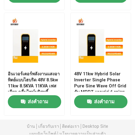
ฟังก์ชัน MPPT ปลุก
ที่รุนแรง
แบตเตอรี่ สำหรับใช้ในบ้าน
อินเวอร์เตอร์พลังงานแสงอาทิตย์แบบไฮบริด
อินเวอร์เตอร์พลังงานแสงอา
48V 11kw Hybrid Solar
ทิตย์แบบไฮบริด 48V 8.5kw
Inverter Single Phase
11kw 8.5KVA 11KVA เฟส
Pure Sine Wave Off Grid
เดียว คลื่นไซน์บริสุทธิ์
กับ MPPT แบบคู่คู่ 6 หน่วย
เอาต์พุต AC คู่ อินเวอร์เตอร์
ส่งคำถาม
ส่งคำถาม
พลังงานแสงอาทิตย์แบบออฟ
กริด
บ้าน
เกี่ยวกับเรา
ติดต่อเรา
Desktop Site
แผนผังเว็บไซต์
นโยบายความเป็นส่วนตัว