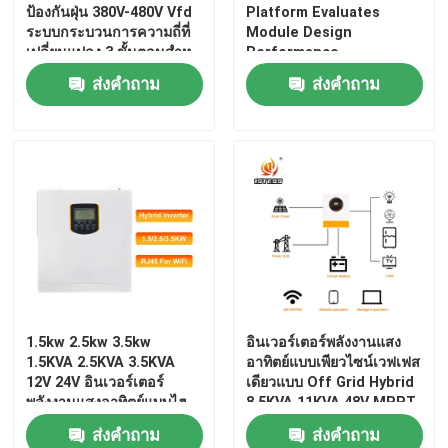
ป้องกันฝุ่น 380V-480V Vfd
Platform Evaluates
ระบบกระบวนการความถี่ที่
Module Design
ตัวแปลงความถี่ตัวแปร
เปลี่ยนแปลง 3 ขั้นตอนสําห
Performance
รับเครน
ส่งคำถาม
ส่งคำถาม
เวกเตอร์ความถี่อินเวอร์เตอร์
เครื่องแปลงความถี่ VFD
อินเวอร์เตอร์ไดรฟ์ความถี่
การขับเคลื่อนความถี่ที่เปลี่ยนแปลงสําหรับเครน
1.5kw 2.5kw 3.5kw
อินเวอร์เตอร์พลังงานแสง
1.5KVA 2.5KVA 3.5KVA
อาทิตย์แบบเพียวไซน์เวฟเฟส
สถานีชาร์จ EV ที่เก็บพลังงานที่สามารถปรับปรุงได้
12V 24V อินเวอร์เตอร์
เดียวแบบ Off Grid Hybrid
พลังงานแสงอาทิตย์แบบไฮ
8.5KVA 11KVA 48V MPPT
บริด เฟสเดียว คลื่นไซน์
พร้อมฝาครอบกันฝุ่นแบบ
เครื่องมือเพิ่มประสิทธิภาพพลังงานแสงอาทิตย์
ส่งคำถาม
ส่งคำถาม
บริสุทธิ์ นอกกริด พร้อม
ถอดได้สำหรับสภาพแวดล้อม