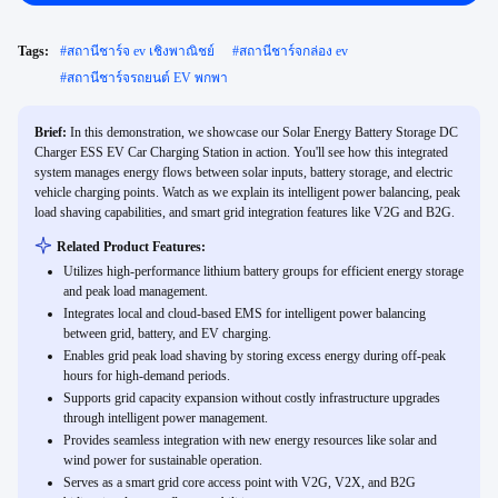
Tags:
#
สถานีชาร์จ ev เชิงพาณิชย์
#
สถานีชาร์จกล่อง ev
#
สถานีชาร์จรถยนต์ EV พกพา
Brief:
In this demonstration, we showcase our Solar Energy Battery Storage DC
Charger ESS EV Car Charging Station in action. You'll see how this integrated
system manages energy flows between solar inputs, battery storage, and electric
vehicle charging points. Watch as we explain its intelligent power balancing, peak
load shaving capabilities, and smart grid integration features like V2G and B2G.
Related Product Features:
Utilizes high-performance lithium battery groups for efficient energy storage
and peak load management.
Integrates local and cloud-based EMS for intelligent power balancing
between grid, battery, and EV charging.
Enables grid peak load shaving by storing excess energy during off-peak
hours for high-demand periods.
Supports grid capacity expansion without costly infrastructure upgrades
through intelligent power management.
Provides seamless integration with new energy resources like solar and
wind power for sustainable operation.
Serves as a smart grid core access point with V2G, V2X, and B2G