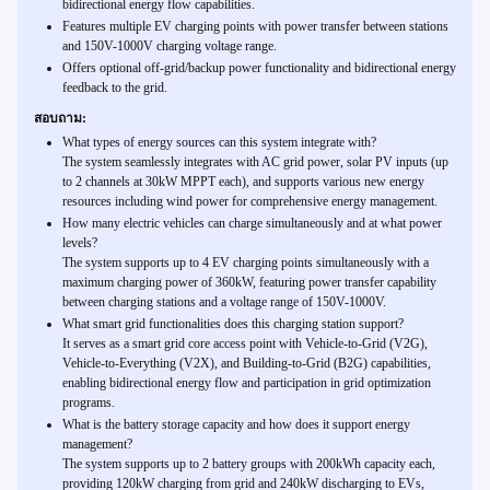
bidirectional energy flow capabilities.
Features multiple EV charging points with power transfer between stations
and 150V-1000V charging voltage range.
Offers optional off-grid/backup power functionality and bidirectional energy
feedback to the grid.
สอบถาม:
What types of energy sources can this system integrate with?
The system seamlessly integrates with AC grid power, solar PV inputs (up
to 2 channels at 30kW MPPT each), and supports various new energy
resources including wind power for comprehensive energy management.
How many electric vehicles can charge simultaneously and at what power
levels?
The system supports up to 4 EV charging points simultaneously with a
maximum charging power of 360kW, featuring power transfer capability
between charging stations and a voltage range of 150V-1000V.
What smart grid functionalities does this charging station support?
It serves as a smart grid core access point with Vehicle-to-Grid (V2G),
Vehicle-to-Everything (V2X), and Building-to-Grid (B2G) capabilities,
enabling bidirectional energy flow and participation in grid optimization
programs.
What is the battery storage capacity and how does it support energy
management?
The system supports up to 2 battery groups with 200kWh capacity each,
providing 120kW charging from grid and 240kW discharging to EVs,